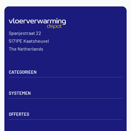
Spanjestraat 22
5171PE Kaatsheuvel
The Netherlands
CATEGORIEEN
Vloerverwarming sets
SYSTEMEN
Verdelers
Vloerverwarmingsbuis
Tackerplaat systeem
Noppenplaten
OFFERTES
Noppenplaat systeem
Draadmatten
Draadstaal systeem
Tackerplaten
Tegen offerte aanvragen