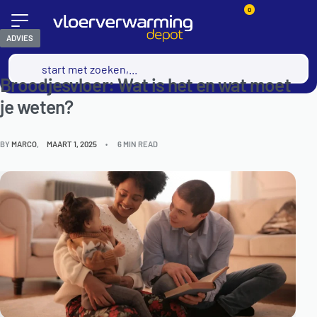
0
ADVIES
Broodjesvloer: Wat is het en wat moet
je weten?
BY
MARCO
MAART 1, 2025
6 MIN READ