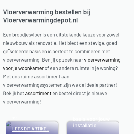
Vloerverwarming bestellen bij
Vloerverwarmingdepot.nl
Een broodjesvloer is een uitstekende keuze voor zowel
nieuwbouw als renovatie. Het biedt een stevige, goed
geïsoleerde basis en is perfect te combineren met
vloerverwarming. Ben jij op zoek naar
vloerverwarming
voor je woonkamer
of een andere ruimte in je woning?
Met ons ruime assortiment aan
vloerverwarmingssystemen zijn we de ideale partner!
Vloerverwarmin
Bekijk het
assortiment
en bestel direct je nieuwe
Meerlagenbuis
g kosten 2025:
voor
vloerverwarming!
Wat kost
vloerverwarmin
vloerverwarmin
g: De juiste
g?
basis voor jouw
installatie
LEES DIT ARTIKEL