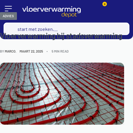
0
ADVIES
Vloerverwarming bij stadsverwarming
BY
MARCO
MAART 22, 2025
5 MIN READ