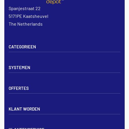
Spanjestraat 22
5171PE Kaatsheuvel
The Netherlands
CATEGORIEEN
Vloerverwarming sets
SYSTEMEN
Verdelers
Vloerverwarmingsbuis
Tackerplaat systeem
Noppenplaten
OFFERTES
Noppenplaat systeem
Draadmatten
Draadstaal systeem
Tackerplaten
Tegen offerte aanvragen
KLANT WORDEN
Offerte voor vloerverwarming
Vloerverwarming aanleggen
Aanmelden particulier
Vloerverwarming Tilburg