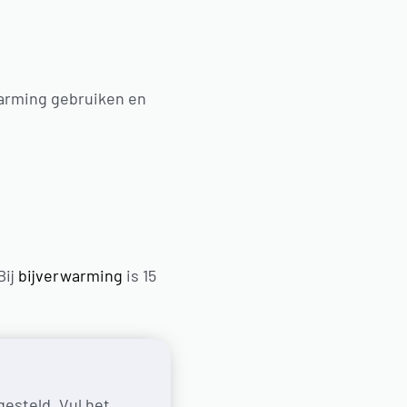
warming gebruiken en
ij
bijverwarming
is 15
esteld. Vul het