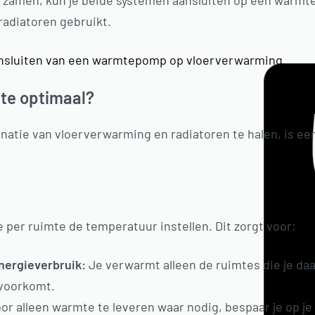
uurzamen, kun je beide systemen aansluiten op een warmt
radiatoren gebruikt.
ansluiten van een warmtepomp op vloerverwarming
mte optimaal?
natie van vloerverwarming en radiatoren te halen, is ee
 per ruimte de temperatuur instellen. Dit zorgt voor:
nergieverbruik:
Je verwarmt alleen de ruimtes die je daa
 voorkomt.
or alleen warmte te leveren waar nodig, bespaar je op j