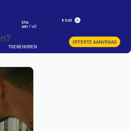
€
0,00
0
btw.
aan / uit
en?
OFFERTE AANVRAAG
TOEBEHOREN