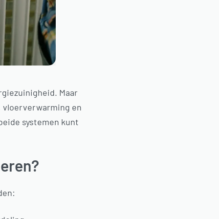
giezuinigheid. Maar
n, vloerverwarming en
 beide systemen kunt
neren?
den: