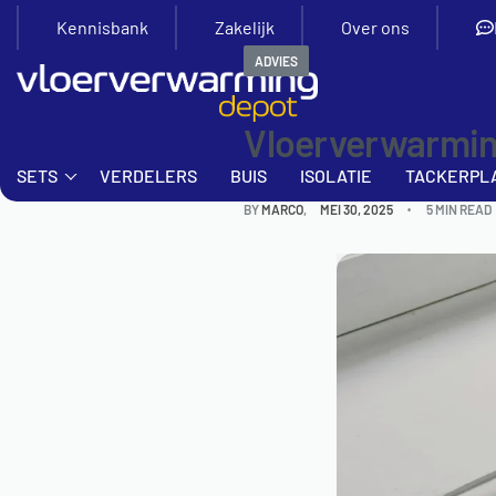
Kennisbank
Zakelijk
Over ons
ADVIES
Vloerverwarming
SETS
VERDELERS
BUIS
ISOLATIE
TACKERPL
BY
MARCO
MEI 30, 2025
5 MIN READ