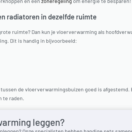
orknoppen en een
zoneregeling
om energie te besparen!
n radiatoren in dezelfde ruimte
 grote ruimte? Dan kun je vloerverwarming als hoofdver
ng. Dit is handig in bijvoorbeeld:
 tussen de vloerverwarmingsbuizen goed is afgestemd. B
n te raden.
warming leggen?
nleggen? Onze specialisten hebben handige sets sameng