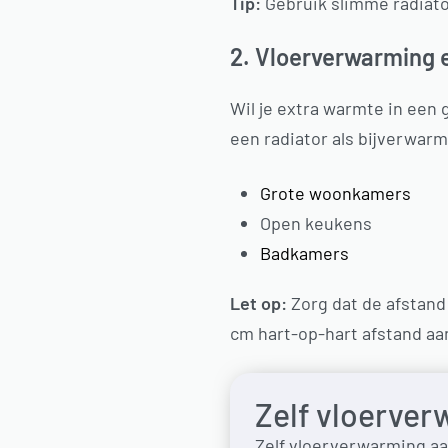
Tip:
Gebruik slimme radiat
2. Vloerverwarming e
Wil je extra warmte in een
een radiator als bijverwarmi
Grote woonkamers
Open keukens
Badkamers
Let op:
Zorg dat de afstand
cm hart-op-hart afstand aa
Zelf vloerver
Zelf vloerverwarming aa