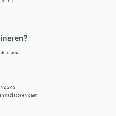
deling.
bineren?
n de meest
n op de
en radiatoren daar