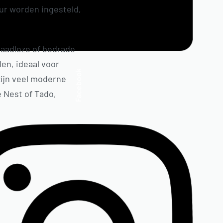
ur worden ingesteld,
aadloze of bedrade
en, ideaal voor
Facebook
ijn veel moderne
 Nest of Tado,