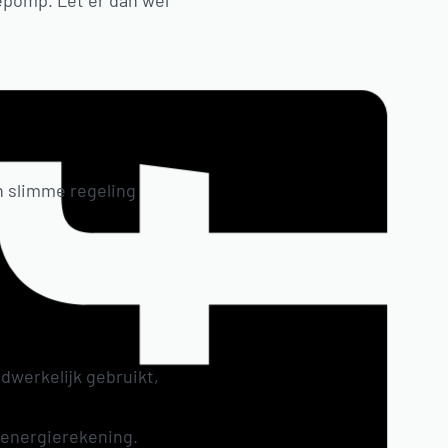
epomp. Let er dan wel
n slimme regeling
dwerkelijk gebruikt,
e energierekening.