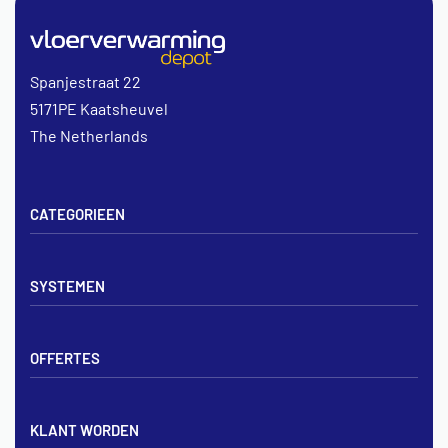
Spanjestraat 22
5171PE Kaatsheuvel
The Netherlands
CATEGORIEEN
Vloerverwarming sets
SYSTEMEN
Verdelers
Vloerverwarmingsbuis
Tackerplaat systeem
Noppenplaten
OFFERTES
Noppenplaat systeem
Draadmatten
Draadstaal systeem
Tackerplaten
Tegen offerte aanvragen
KLANT WORDEN
Offerte voor vloerverwarming