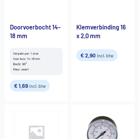
Doorvoerbocht 14-
Klemverbinding 16
18 mm
x 2,0 mm
Verpakt per: 1 stuk
€
2,90
incl. btw
Voor buis: 14–18 mm
Bocht: 90°
Kleur: zwart
€
1,69
incl. btw