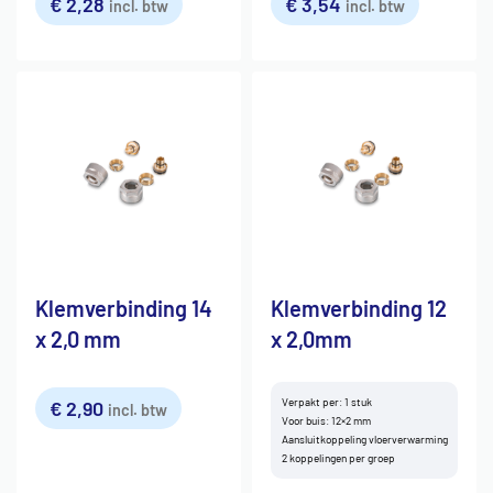
€
2,28
€
3,54
incl. btw
incl. btw
Klemverbinding 14
Klemverbinding 12
x 2,0 mm
x 2,0mm
Verpakt per: 1 stuk
€
2,90
incl. btw
Voor buis: 12×2 mm
Aansluitkoppeling vloerverwarming
2 koppelingen per groep