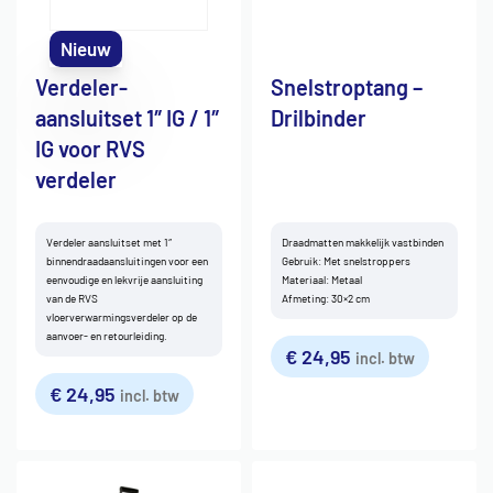
Nieuw
Verdeler-
Snelstroptang –
aansluitset 1″ IG / 1″
Drilbinder
IG voor RVS
verdeler
Verdeler aansluitset met 1″
Draadmatten makkelijk vastbinden
binnendraadaansluitingen voor een
Gebruik: Met snelstroppers
eenvoudige en lekvrije aansluiting
Materiaal: Metaal
van de RVS
Afmeting: 30×2 cm
vloerverwarmingsverdeler op de
aanvoer- en retourleiding.
€
24,95
incl. btw
€
24,95
incl. btw