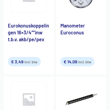
Eurokonuskoppelin
Manometer
gen 16×3/4″”inw
Euroconus
t.b.v. akb/pe/pex
€
3,49
€
14,09
incl. btw
incl. btw