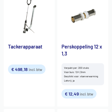
Tackerapparaat
Perskoppeling 12 x
1,3
Verpakt per: 200 stuks
€
498,18
incl. btw
Voor buis: 12×1,3mm
Geschikt voor: vloerverwarming
Lekvrij: ja
€
12,49
incl. btw