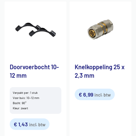
Doorvoerbocht 10-
Knelkoppeling 25 x
12 mm
2,3 mm
Verpakt per: 1 stuk
€
6,99
incl. btw
Voor buis: 10–12 mm
Bocht: 90°
Kleur: zwart
€
1,43
incl. btw