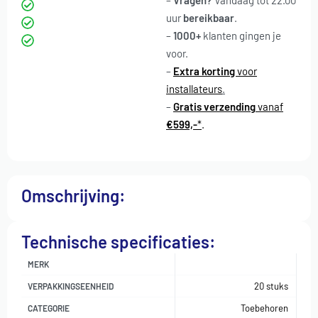
–
Vragen?
Vandaag tot 22.00
uur
bereikbaar
.
–
1000+
klanten gingen je
voor
.
–
Extra korting
voor
installateurs
.
–
Gratis verzending
vanaf
€599,-
*
.
Omschrijving:
Technische specificaties:
MERK
20 stuks
VERPAKKINGSEENHEID
Toebehoren
CATEGORIE