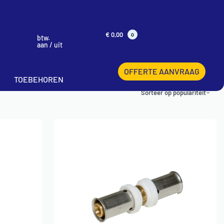
€
0,00
0
btw.
aan / uit
OFFERTE AANVRAAG
TOEBEHOREN
Sorteer op populariteit