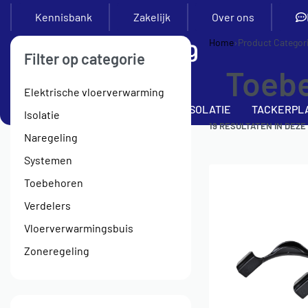
Kennisbank
Zakelijk
Over ons
Home
›
Product Categor
Filter op categorie
Toeb
Elektrische vloerverwarming
SETS
VERDELERS
BUIS
ISOLATIE
TACKERPL
Isolatie
19
RESULTATEN IN DEZE
Naregeling
Systemen
Toebehoren
Verdelers
Vloerverwarmingsbuis
Zoneregeling