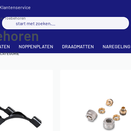
Klantenservice
ie
›
Toebehoren
ehoren
ATEN
NOPPENPLATEN
DRAADMATTEN
NAREGELING
 CATEGORIE