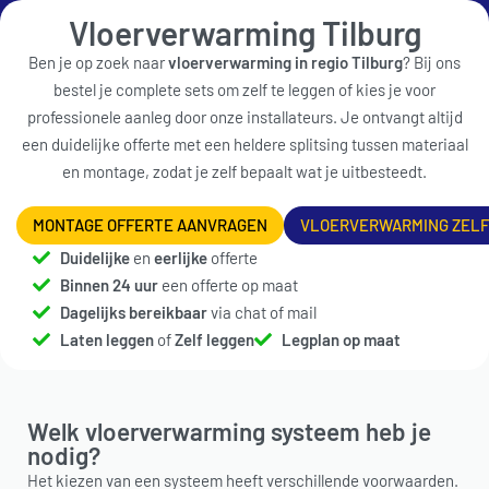
0
Vloerverwarming Tilburg
Ben je op zoek naar
vloerverwarming in regio Tilburg
? Bij ons
bestel je complete sets om zelf te leggen of kies je voor
professionele aanleg door onze installateurs. Je ontvangt altijd
een duidelijke offerte met een heldere splitsing tussen materiaal
en montage, zodat je zelf bepaalt wat je uitbesteedt.
MONTAGE OFFERTE AANVRAGEN
VLOERVERWARMING ZELF
Duidelijke
en
eerlijke
offerte
Binnen 24 uur
een offerte op maat
Dagelijks bereikbaar
via chat of mail
Laten leggen
of
Zelf leggen
Legplan op maat
Welk vloerverwarming systeem heb je
nodig?
Het kiezen van een systeem heeft verschillende voorwaarden.