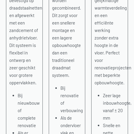
bevestigd op
worden
gelijkmatige
draadstaalnetten
gecombineerd.
warmteverdeling
en afgewerkt
Dit zorgt voor
en een
met een
een snellere
efficiënte
zandcement of
montage en
werking
anhydrietvloer.
een lagere
zonder extra
Dit systeem is
opbouwhoogte
hoogte in de
flexibel in
dan een
vloer. Perfect
ontwerp en
traditioneel
voor
zeer geschikt
draadmat
renovatieprojecten
voor grotere
systeem.
met beperkte
oppervlakken.
opbouwhoogte.
Bij
Bij
renovatie
Zeer lage
nieuwbouw
of
inbouwhoogte,
of
verbouwing
vanaf ± 20
complete
Als de
mm
renovatie
ondervloer
Snelle en
Als er
vlak en
nette