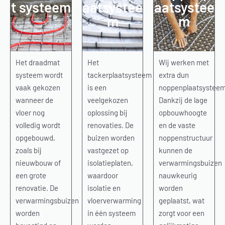
t systeem
aatsystee
aatsystee
m
m
Het draadmat
Het
Wij werken met
systeem wordt
tackerplaatsysteem
extra dun
vaak gekozen
is een
noppenplaatsysteem
wanneer de
veelgekozen
Dankzij de lage
vloer nog
oplossing bij
opbouwhoogte
volledig wordt
renovaties. De
en de vaste
opgebouwd,
buizen worden
noppenstructuur
zoals bij
vastgezet op
kunnen de
nieuwbouw of
isolatieplaten,
verwarmingsbuizen
een grote
waardoor
nauwkeurig
renovatie. De
isolatie en
worden
verwarmingsbuizen
vloerverwarming
geplaatst, wat
worden
in één systeem
zorgt voor een