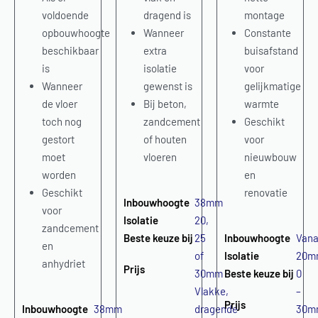
voldoende
dragend is
montage
opbouwhoogte
Wanneer
Constante
beschikbaar
extra
buisafstand
is
isolatie
voor
Wanneer
gewenst is
gelijkmatige
de vloer
Bij beton,
warmte
toch nog
zandcement
Geschikt
gestort
of houten
voor
moet
vloeren
nieuwbouw
worden
en
Geschikt
renovatie
Inbouwhoogte
38mm
voor
Isolatie
20,
zandcement
Beste keuze bij
25
Inbouwhoogte
Vana
en
of
Isolatie
20m
anhydriet
Prijs
30mm
Beste keuze bij
0
Vlakke,
–
Prijs
Inbouwhoogte
38mm
dragende
30m