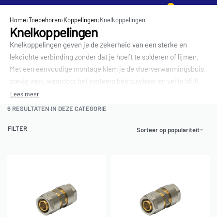
0
Home
›
Toebehoren
›
Koppelingen
›
Knelkoppelingen
Knelkoppelingen
Knelkoppelingen geven je de zekerheid van een sterke en
lekdichte verbinding zonder dat je hoeft te solderen of lijmen.
Met een eenvoudige montage klem je de vloerverwarmingsbuis
stevig vast, waardoor het systeem betrouwbaar en veilig blijft
functioneren. Zo maak je het aansluiten van vloerverwarming
snel, efficiënt en duurzaam.
6
RESULTATEN IN DEZE CATEGORIE
FILTER
Sorteer op populariteit