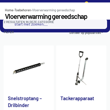
0
Home
›
Toebehoren
›
Vloerverwarming gereedschap
Vloerverwarming gereedschap
2
RESULTATEN IN DEZE CATEGORIE
FILTER
Sorteer op populariteit
Snelstroptang –
Tackerapparaat
Drilbinder