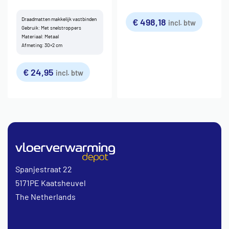
Draadmatten makkelijk vastbinden
€
498,18
incl. btw
Gebruik: Met snelstroppers
Materiaal: Metaal
Afmeting: 30×2 cm
€
24,95
incl. btw
Spanjestraat 22
5171PE Kaatsheuvel
The Netherlands