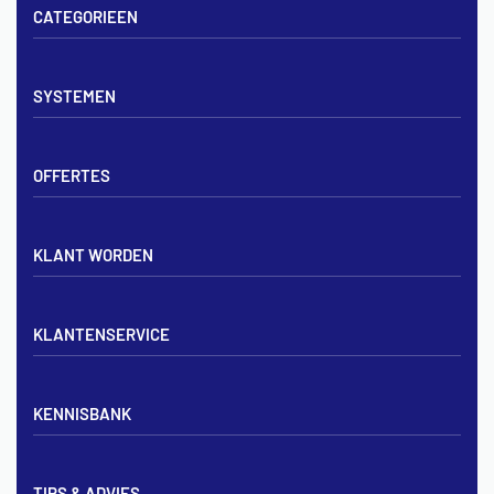
CATEGORIEEN
Vloerverwarming sets
SYSTEMEN
Verdelers
Vloerverwarmingsbuis
Tackerplaat systeem
Noppenplaten
OFFERTES
Noppenplaat systeem
Draadmatten
Draadstaal systeem
Tackerplaten
Tegen offerte aanvragen
KLANT WORDEN
Offerte voor vloerverwarming
Vloerverwarming aanleggen
Aanmelden particulier
Vloerverwarming Tilburg
KLANTENSERVICE
Aanmelden zakelijk
Contact opnemen
KENNISBANK
Zakelijk aanmelden
Mijn account
Vloerverwarming inregelen met flowmeters
Bezorgen & afhalen
TIPS & ADVIES