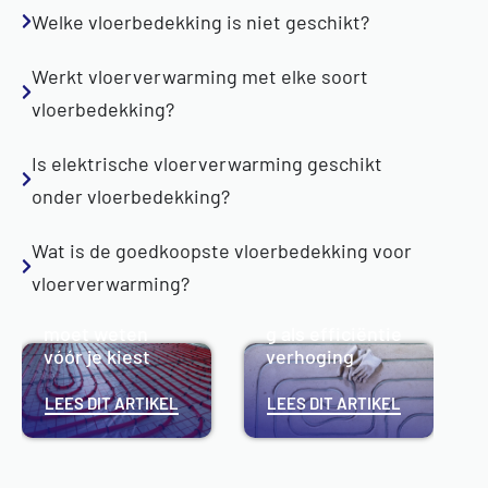
Welke vloerbedekking is niet geschikt?
Werkt vloerverwarming met elke soort
vloerbedekking?
Is elektrische vloerverwarming geschikt
onder vloerbedekking?
Is
Wat is de goedkoopste vloerbedekking voor
vloerverwarmin
vloerverwarming?
g duurzaam?
Isolatie onder
Alles wat je
vloerverwarmin
moet weten
g als efficiëntie
vóór je kiest
verhoging
LEES DIT ARTIKEL
LEES DIT ARTIKEL