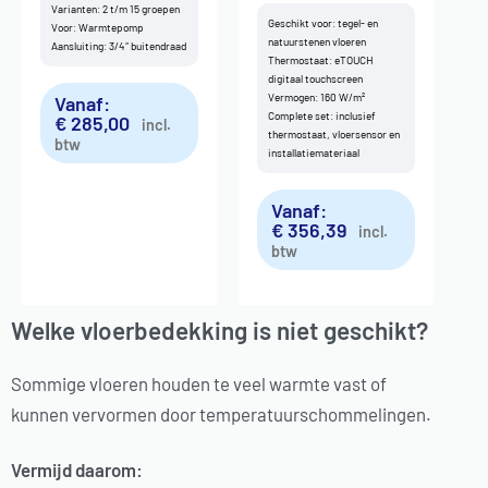
Varianten: 2 t/m 15 groepen
Geschikt voor: tegel- en
Voor: Warmtepomp
natuurstenen vloeren
Aansluiting: 3/4″ buitendraad
Thermostaat: eTOUCH
digitaal touchscreen
Vermogen: 160 W/m²
Vanaf:
Complete set: inclusief
€
285,00
incl.
thermostaat, vloersensor en
btw
installatiemateriaal
Vanaf:
€
356,39
incl.
btw
Welke vloerbedekking is niet geschikt?
Sommige vloeren houden te veel warmte vast of
kunnen vervormen door temperatuurschommelingen.
Vermijd daarom: