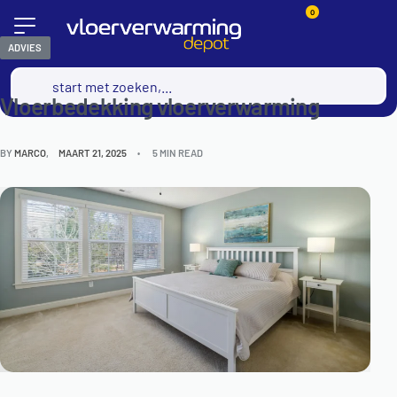
0
ADVIES
Vloerbedekking vloerverwarming
BY
MARCO
MAART 21, 2025
5 MIN READ