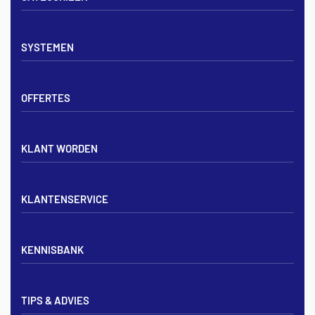
Vloerverwarming sets
SYSTEMEN
Verdelers
Vloerverwarmingsbuis
Tackerplaat systeem
Noppenplaten
OFFERTES
Noppenplaat systeem
Draadmatten
Draadstaal systeem
Tackerplaten
Tegen offerte aanvragen
KLANT WORDEN
Offerte voor vloerverwarming
Vloerverwarming aanleggen
Aanmelden particulier
Vloerverwarming Tilburg
KLANTENSERVICE
Aanmelden zakelijk
Contact opnemen
KENNISBANK
Zakelijk aanmelden
Mijn account
Vloerverwarming inregelen met flowmeters
Bezorgen & afhalen
TIPS & ADVIES
Vloerverwarming en radiatoren
Privacybeleid