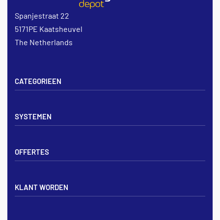
Spanjestraat 22
5171PE Kaatsheuvel
The Netherlands
CATEGORIEEN
Vloerverwarming sets
SYSTEMEN
Verdelers
Vloerverwarmingsbuis
Tackerplaat systeem
Noppenplaten
OFFERTES
Noppenplaat systeem
Draadmatten
Draadstaal systeem
Tackerplaten
Tegen offerte aanvragen
KLANT WORDEN
Offerte voor vloerverwarming
Vloerverwarming aanleggen
Aanmelden particulier
Vloerverwarming Tilburg