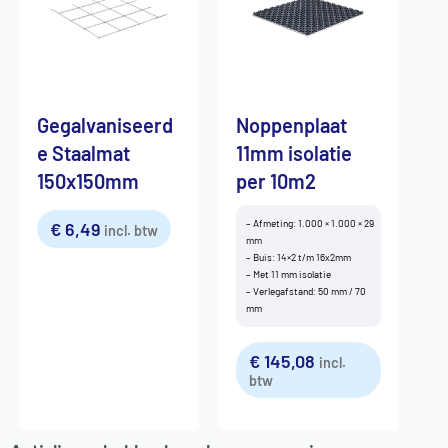
Gegalvaniseerd
Noppenplaat
e Staalmat
11mm isolatie
150x150mm
per 10m2
– Afmeting: 1.000 × 1.000 × 29
€
6,49
incl. btw
mm
– Buis: 14×2 t/m 16x2mm
– Met 11 mm isolatie
– Verlegafstand: 50 mm / 70
mm
€
145,08
incl.
btw