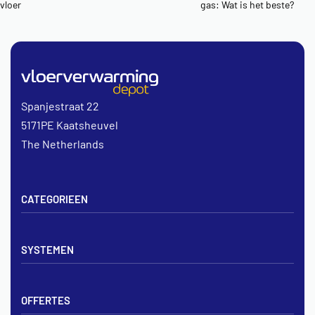
vloer
gas: Wat is het beste?
Spanjestraat 22
5171PE Kaatsheuvel
The Netherlands
CATEGORIEEN
Vloerverwarming sets
SYSTEMEN
Verdelers
Vloerverwarmingsbuis
Tackerplaat systeem
Noppenplaten
OFFERTES
Noppenplaat systeem
Draadmatten