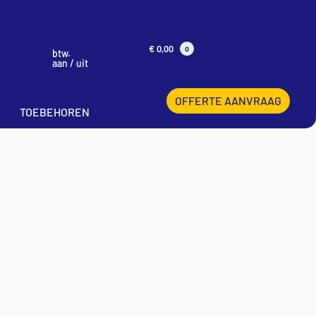
€
0,00
0
btw.
aan / uit
OFFERTE AANVRAAG
TOEBEHOREN