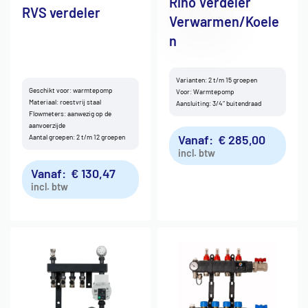
Riho Verdeler
RVS verdeler
Verwarmen/Koele
n
Varianten: 2 t/m 15 groepen
Geschikt voor: warmtepomp
Voor: Warmtepomp
Materiaal: roestvrij staal
Aansluiting: 3/4″ buitendraad
Flowmeters: aanwezig op de
aanvoerzijde
Vanaf:
€
285,00
Aantal groepen: 2 t/m 12 groepen
incl. btw
Vanaf:
€
130,47
incl. btw