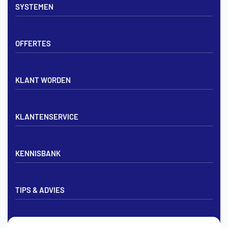
SYSTEMEN
Verdelers
Vloerverwarmingsbuis
Tackerplaat systeem
Noppenplaten
OFFERTES
Noppenplaat systeem
Draadmatten
Draadstaal systeem
Tackerplaten
Tegen offerte aanvragen
KLANT WORDEN
Offerte voor vloerverwarming
Vloerverwarming aanleggen
Aanmelden particulier
Vloerverwarming Tilburg
KLANTENSERVICE
Aanmelden zakelijk
Contact opnemen
KENNISBANK
Zakelijk aanmelden
Mijn account
Vloerverwarming inregelen met flowmeters
Bezorgen & afhalen
TIPS & ADVIES
Vloerverwarming en radiatoren
Privacybeleid
Vloerverwarming aansluiten op cv
Algemene voorwaarden
Vloerverwarming zelf leggen
Vloerverwarming wordt niet warm
Tips & Advies