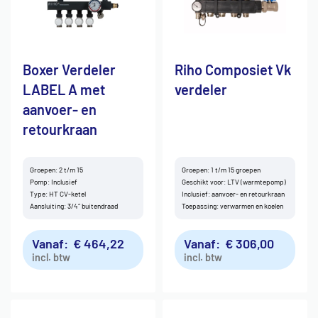
Boxer Verdeler
Riho Composiet Vk
LABEL A met
verdeler
aanvoer- en
retourkraan
Groepen: 2 t/m 15
Groepen: 1 t/m 15 groepen
Pomp: Inclusief
Geschikt voor: LTV (warmtepomp)
Type: HT CV-ketel
Inclusief: aanvoer- en retourkraan
Aansluiting: 3/4″ buitendraad
Toepassing: verwarmen en koelen
Vanaf:
€
464,22
Vanaf:
€
306,00
incl. btw
incl. btw