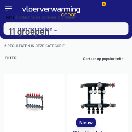
0
Home
›
Product Aantal groepen
›
11 groepen
11 groepen
6
RESULTATEN IN DEZE CATEGORIE
FILTER
Sorteer op populariteit
Nieuw