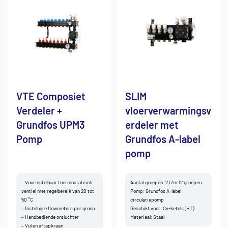
VTE Composiet
SLIM
Verdeler +
vloerverwarmingsv
Grundfos UPM3
erdeler met
Pomp
Grundfos A-label
pomp
– Voorinstelbaar thermostatisch
Aantal groepen: 2 t/m 12 groepen
ventiel met regelbereik van 20 tot
Pomp: Grundfos A-label
50 °C
circulatiepomp
– Instelbare flowmeters per groep
Geschikt voor: Cv-ketels (HT)
– Handbediende ontluchter
Materiaal: Staal
– Vul en aftapkraan