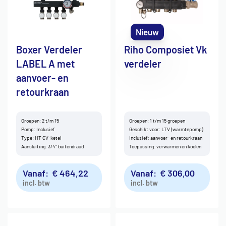
Nieuw
Boxer Verdeler
Riho Composiet Vk
LABEL A met
verdeler
aanvoer- en
retourkraan
Groepen: 2 t/m 15
Groepen: 1 t/m 15 groepen
Pomp: Inclusief
Geschikt voor: LTV (warmtepomp)
Type: HT CV-ketel
Inclusief: aanvoer- en retourkraan
Aansluiting: 3/4″ buitendraad
Toepassing: verwarmen en koelen
Vanaf:
€
464,22
Vanaf:
€
306,00
incl. btw
incl. btw