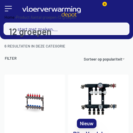
0
Home
›
Product Aantal groepen
›
12 groepen
12 groepen
6
RESULTATEN IN DEZE CATEGORIE
FILTER
Sorteer op populariteit
Nieuw