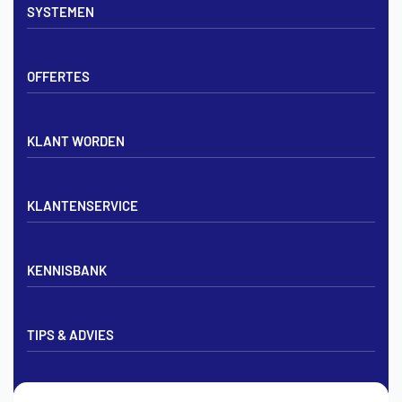
SYSTEMEN
Verdelers
Vloerverwarmingsbuis
Tackerplaat systeem
Noppenplaten
OFFERTES
Noppenplaat systeem
Draadmatten
Draadstaal systeem
Tackerplaten
Tegen offerte aanvragen
KLANT WORDEN
Offerte voor vloerverwarming
Vloerverwarming aanleggen
Aanmelden particulier
Vloerverwarming Tilburg
KLANTENSERVICE
Aanmelden zakelijk
Contact opnemen
KENNISBANK
Zakelijk aanmelden
Mijn account
Vloerverwarming inregelen met flowmeters
Bezorgen & afhalen
TIPS & ADVIES
Vloerverwarming en radiatoren
Privacybeleid
Vloerverwarming aansluiten op cv
Algemene voorwaarden
Vloerverwarming zelf leggen
Vloerverwarming wordt niet warm
Tips & Advies