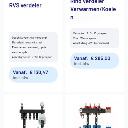
Riho Verdeler
RVS verdeler
Verwarmen/Koele
n
Varianten: 2 t/m 15 groepen
Geschikt voor: warmtepomp
Voor: Warmtepomp
Materiaal: roestvrij staal
Aansluiting: 3/4″ buitendraad
Flowmeters: aanwezig op de
aanvoerzijde
Vanaf:
€
285,00
Aantal groepen: 2 t/m 12 groepen
incl. btw
Vanaf:
€
130,47
incl. btw