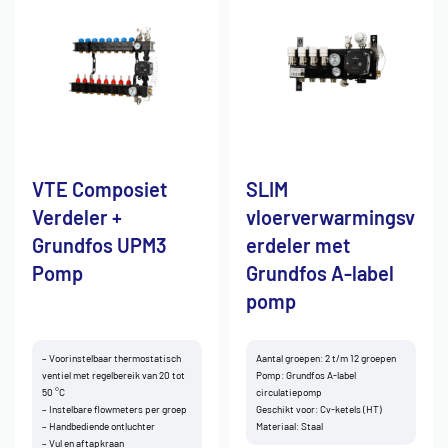
VTE Composiet
SLIM
Verdeler +
vloerverwarmingsv
Grundfos UPM3
erdeler met
Pomp
Grundfos A-label
pomp
– Voorinstelbaar thermostatisch
Aantal groepen: 2 t/m 12 groepen
ventiel met regelbereik van 20 tot
Pomp: Grundfos A-label
50 °C
circulatiepomp
– Instelbare flowmeters per groep
Geschikt voor: Cv-ketels (HT)
– Handbediende ontluchter
Materiaal: Staal
– Vul en aftapkraan