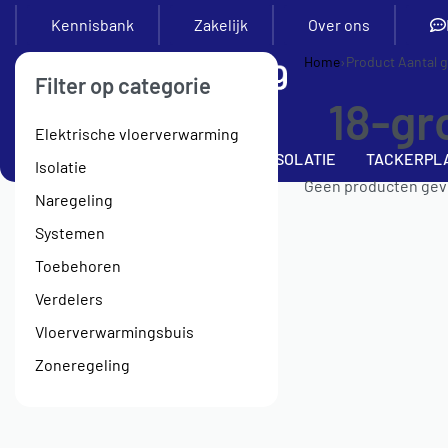
Kennisbank
Zakelijk
Over ons
Home
›
Product Aantal 
Filter op categorie
18-gr
Elektrische vloerverwarming
SETS
VERDELERS
BUIS
ISOLATIE
TACKERPL
Isolatie
Geen producten gevo
Naregeling
Systemen
Toebehoren
Verdelers
Vloerverwarmingsbuis
Zoneregeling