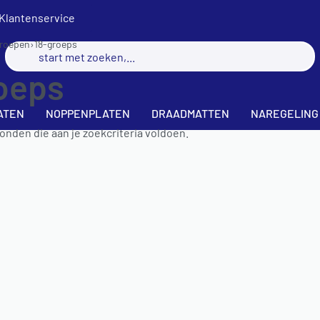
Klantenservice
groepen
›
18-groeps
oeps
ATEN
NOPPENPLATEN
DRAADMATTEN
NAREGELING
nden die aan je zoekcriteria voldoen.