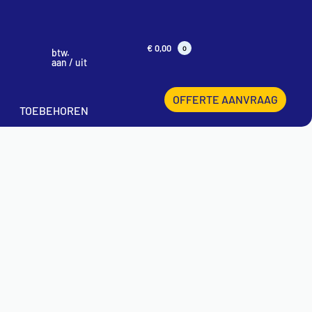
€
0,00
0
btw.
aan / uit
OFFERTE AANVRAAG
TOEBEHOREN