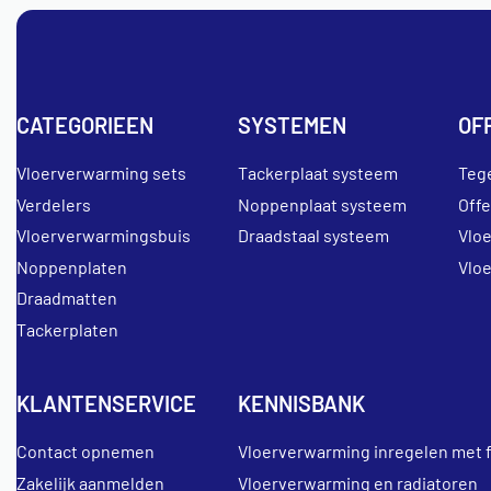
CATEGORIEEN
SYSTEMEN
OF
Vloerverwarming sets
Tackerplaat systeem
Teg
Verdelers
Noppenplaat systeem
Off
Vloerverwarmingsbuis
Draadstaal systeem
Vlo
Noppenplaten
Vlo
Draadmatten
Tackerplaten
KLANTENSERVICE
KENNISBANK
Contact opnemen
Vloerverwarming inregelen met 
Zakelijk aanmelden
Vloerverwarming en radiatoren