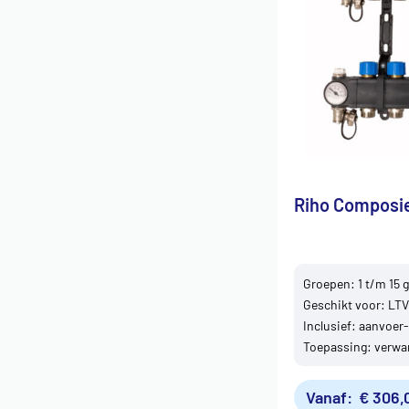
Riho Composie
Groepen: 1 t/m 15 
Geschikt voor: LT
Inclusief: aanvoer
Toepassing: verwa
Vanaf:
€
306,