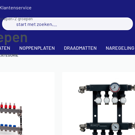
Klantenservice
groepen
›
2 groepen
epen
ATEN
NOPPENPLATEN
DRAADMATTEN
NAREGELING
CATEGORIE