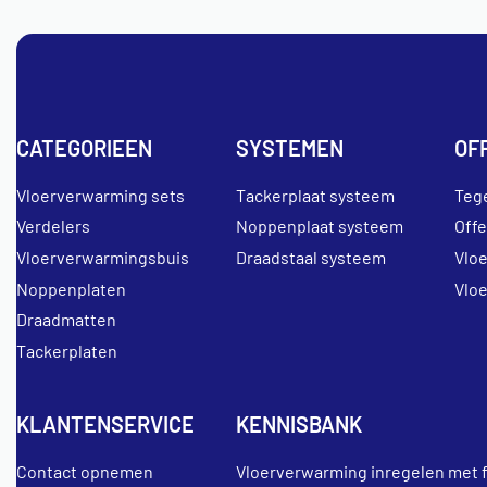
CATEGORIEEN
SYSTEMEN
OF
Vloerverwarming sets
Tackerplaat systeem
Teg
Verdelers
Noppenplaat systeem
Off
Vloerverwarmingsbuis
Draadstaal systeem
Vlo
Noppenplaten
Vlo
Draadmatten
Tackerplaten
KLANTENSERVICE
KENNISBANK
Contact opnemen
Vloerverwarming inregelen met 