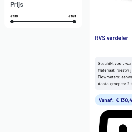
Prijs
€ 130
€ 973
RVS verdeler
Geschikt voor: w
Materiaal: roestvrij
Flowmeters: aanwe
Aantal groepen: 2 
Vanaf:
€
130,