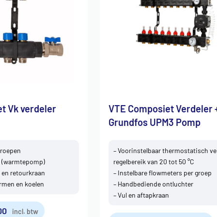
t Vk verdeler
VTE Composiet Verdeler 
Grundfos UPM3 Pomp
groepen
– Voorinstelbaar thermostatisch ve
V (warmtepomp)
regelbereik van 20 tot 50 °C
- en retourkraan
– Instelbare flowmeters per groep
rmen en koelen
– Handbediende ontluchter
– Vul en aftapkraan
00
incl. btw