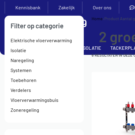
Kennisbank
Zakelijk
Over ons
Home
›
Product Aantal 
Filter op categorie
2 gro
Elektrische vloerverwarming
SETS
VERDELERS
BUIS
ISOLATIE
TACKERPL
Isolatie
6
RESULTATEN IN DEZE 
Naregeling
Systemen
Toebehoren
Verdelers
Vloerverwarmingsbuis
Zoneregeling