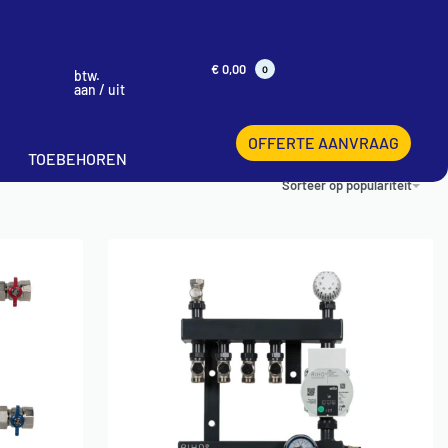
€
0,00
0
btw.
aan / uit
OFFERTE AANVRAAG
TOEBEHOREN
Sorteer op populariteit