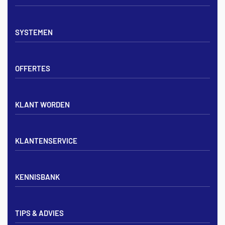
Vloerverwarming sets
SYSTEMEN
Verdelers
Vloerverwarmingsbuis
Tackerplaat systeem
Noppenplaten
OFFERTES
Noppenplaat systeem
Draadmatten
Draadstaal systeem
Tackerplaten
Tegen offerte aanvragen
KLANT WORDEN
Offerte voor vloerverwarming
Vloerverwarming aanleggen
Aanmelden particulier
Vloerverwarming Tilburg
KLANTENSERVICE
Aanmelden zakelijk
Contact opnemen
KENNISBANK
Zakelijk aanmelden
Mijn account
Vloerverwarming inregelen met flowmeters
Bezorgen & afhalen
TIPS & ADVIES
Vloerverwarming en radiatoren
Privacybeleid