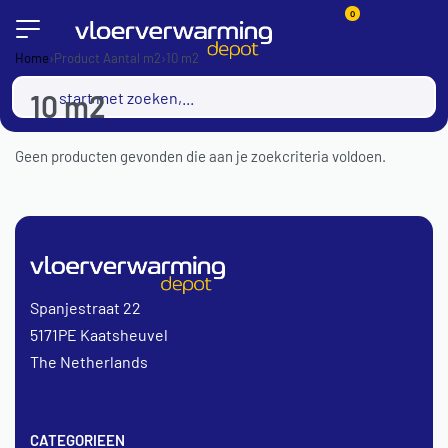
0
Home
›
Product Aantal m2
›
10 m2
10 m2
Geen producten gevonden die aan je zoekcriteria voldoen.
Spanjestraat 22
5171PE Kaatsheuvel
The Netherlands
CATEGORIEEN