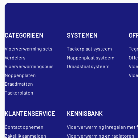
CATEGORIEEN
SYSTEMEN
OF
Vloerverwarming sets
Tackerplaat systeem
Teg
Verdelers
Noppenplaat systeem
Off
Vloerverwarmingsbuis
Draadstaal systeem
Vlo
Noppenplaten
Vlo
Draadmatten
Tackerplaten
KLANTENSERVICE
KENNISBANK
Contact opnemen
Vloerverwarming inregelen met 
Zakelijk aanmelden
Vloerverwarming en radiatoren