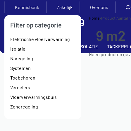
Kennisbank
Zakelijk
Over ons
Home
›
Product Aantal 
Filter op categorie
9 m2
Elektrische vloerverwarming
SETS
VERDELERS
BUIS
ISOLATIE
TACKERPL
Isolatie
Geen producten gevo
Naregeling
Systemen
Toebehoren
Verdelers
Vloerverwarmingsbuis
Zoneregeling