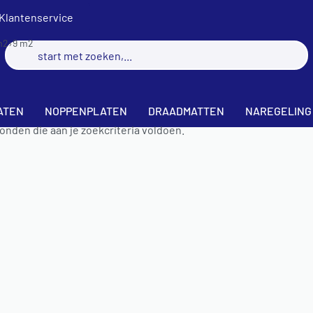
Klantenservice
m2
›
9 m2
ATEN
NOPPENPLATEN
DRAADMATTEN
NAREGELING
nden die aan je zoekcriteria voldoen.