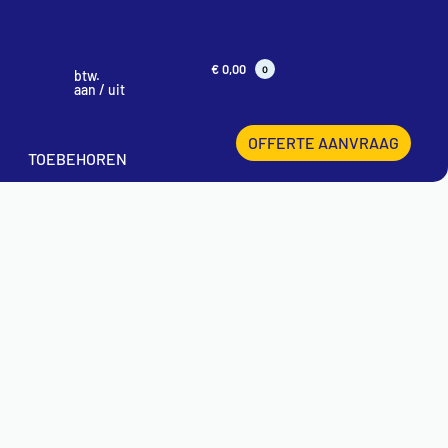
€
0,00
0
btw.
aan / uit
OFFERTE AANVRAAG
TOEBEHOREN