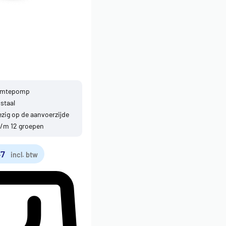
armtepomp
 staal
zig op de aanvoerzijde
t/m 12 groepen
47
incl. btw