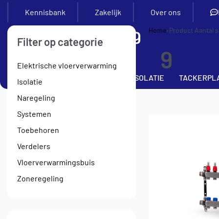
Kennisbank
Zakelijk
Over ons
Home
›
Product Aantal 
Filter op categorie
9
Elektrische vloerverwarming
SETS
VERDELERS
BUIS
ISOLATIE
TACKERPL
Isolatie
Naregeling
Systemen
Toebehoren
Verdelers
Vloerverwarmingsbuis
Zoneregeling