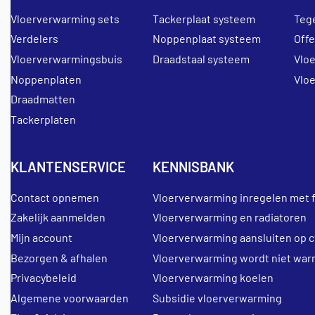
Vloerverwarming sets
Tackerplaat systeem
Teg
Verdelers
Noppenplaat systeem
Off
Vloerverwarmingsbuis
Draadstaal systeem
Vlo
Noppenplaten
Vlo
Draadmatten
Tackerplaten
KLANTENSERVICE
KENNISBANK
Contact opnemen
Vloerverwarming inregelen met 
Zakelijk aanmelden
Vloerverwarming en radiatoren
Mijn account
Vloerverwarming aansluiten op c
Bezorgen & afhalen
Vloerverwarming wordt niet war
Privacybeleid
Vloerverwarming koelen
Algemene voorwaarden
Subsidie vloerverwarming