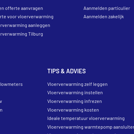
en offerte aanvragen
Aanmelden particulier
erte voor vloerverwarming
Aanmelden zakelijk
erverwarming aanleggen
erverwarming Tilburg
TIPS & ADVIES
flowmeters
Vloerverwarming zelf leggen
Vloerverwarming instellen
v
Vloerverwarming infrezen
m
Vloerverwarming kosten
Ideale temperatuur vloerverwarming
Vloerverwarming warmtepomp aansluite