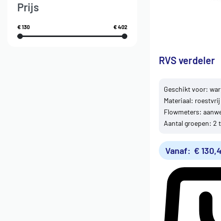
Prijs
€ 130
€ 402
RVS verdeler
Geschikt voor: w
Materiaal: roestvrij
Flowmeters: aanwe
Aantal groepen: 2 
Vanaf:
€
130,