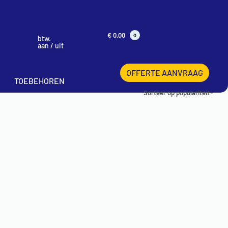
€
0,00
0
btw.
aan / uit
OFFERTE AANVRAAG
TOEBEHOREN
Sorteer op populariteit