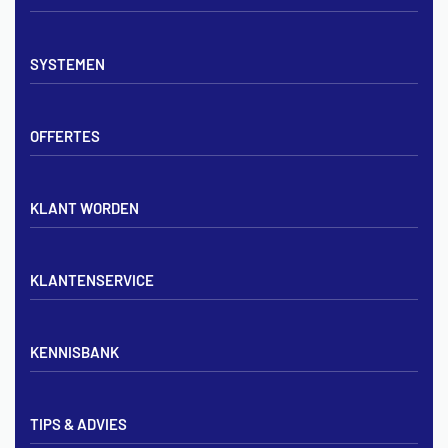
Vloerverwarming sets
SYSTEMEN
Verdelers
Vloerverwarmingsbuis
Tackerplaat systeem
Noppenplaten
OFFERTES
Noppenplaat systeem
Draadmatten
Draadstaal systeem
Tackerplaten
Tegen offerte aanvragen
KLANT WORDEN
Offerte voor vloerverwarming
Vloerverwarming aanleggen
Aanmelden particulier
Vloerverwarming Tilburg
KLANTENSERVICE
Aanmelden zakelijk
Contact opnemen
KENNISBANK
Zakelijk aanmelden
Mijn account
Vloerverwarming inregelen met flowmeters
Bezorgen & afhalen
TIPS & ADVIES
Vloerverwarming en radiatoren
Privacybeleid