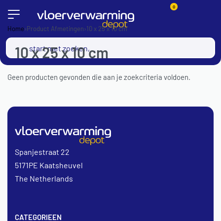
0
Home
›
Product Afmetingen
›
10 x 25 x 10 cm
10 x 25 x 10 cm
Geen producten gevonden die aan je zoekcriteria voldoen.
Spanjestraat 22
5171PE Kaatsheuvel
The Netherlands
CATEGORIEEN