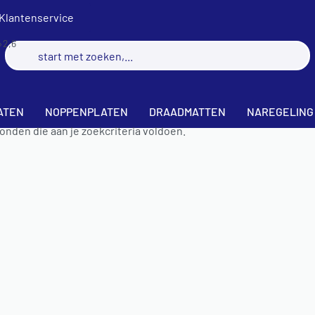
Klantenservice
›
2,6
ATEN
NOPPENPLATEN
DRAADMATTEN
NAREGELING
nden die aan je zoekcriteria voldoen.