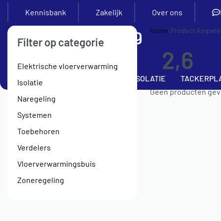
Kennisbank
Zakelijk
Over ons
Home
›
Product Ampere
Filter op categorie
2,6
Elektrische vloerverwarming
SETS
VERDELERS
BUIS
ISOLATIE
TACKERPL
Isolatie
Geen producten gevo
Naregeling
Systemen
Toebehoren
Verdelers
Vloerverwarmingsbuis
Zoneregeling