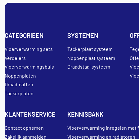
CATEGORIEEN
SYSTEMEN
OF
Vloerverwarming sets
Tackerplaat systeem
Teg
Verdelers
Noppenplaat systeem
Off
Vloerverwarmingsbuis
Draadstaal systeem
Vlo
Noppenplaten
Vlo
Draadmatten
Tackerplaten
KLANTENSERVICE
KENNISBANK
Contact opnemen
Vloerverwarming inregelen met 
Zakelijk aanmelden
Vloerverwarming en radiatoren