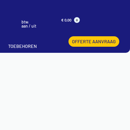
€
0,00
0
btw.
aan / uit
OFFERTE AANVRAAG
TOEBEHOREN