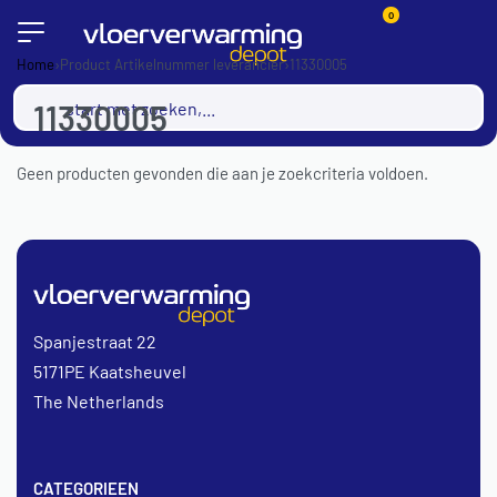
0
Home
›
Product Artikelnummer leverancier
›
11330005
11330005
Geen producten gevonden die aan je zoekcriteria voldoen.
Spanjestraat 22
5171PE Kaatsheuvel
The Netherlands
CATEGORIEEN