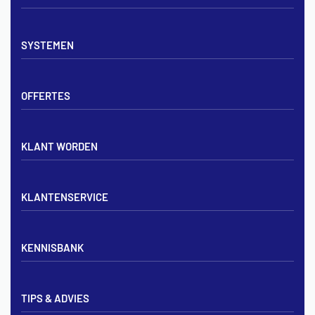
Vloerverwarming sets
SYSTEMEN
Verdelers
Vloerverwarmingsbuis
Tackerplaat systeem
Noppenplaten
OFFERTES
Noppenplaat systeem
Draadmatten
Draadstaal systeem
Tackerplaten
Tegen offerte aanvragen
KLANT WORDEN
Offerte voor vloerverwarming
Vloerverwarming aanleggen
Aanmelden particulier
Vloerverwarming Tilburg
KLANTENSERVICE
Aanmelden zakelijk
Contact opnemen
KENNISBANK
Zakelijk aanmelden
Mijn account
Vloerverwarming inregelen met flowmeters
Bezorgen & afhalen
TIPS & ADVIES
Vloerverwarming en radiatoren
Privacybeleid