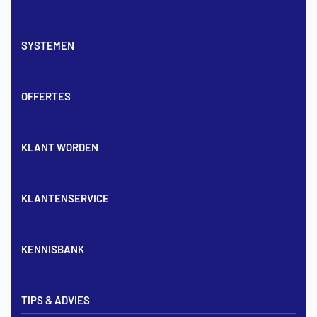
Vloerverwarming sets
SYSTEMEN
Verdelers
Vloerverwarmingsbuis
Tackerplaat systeem
Noppenplaten
OFFERTES
Noppenplaat systeem
Draadmatten
Draadstaal systeem
Tackerplaten
Tegen offerte aanvragen
KLANT WORDEN
Offerte voor vloerverwarming
Vloerverwarming aanleggen
Aanmelden particulier
Vloerverwarming Tilburg
KLANTENSERVICE
Aanmelden zakelijk
Contact opnemen
KENNISBANK
Zakelijk aanmelden
Mijn account
Vloerverwarming inregelen met flowmeters
Bezorgen & afhalen
TIPS & ADVIES
Vloerverwarming en radiatoren
Privacybeleid