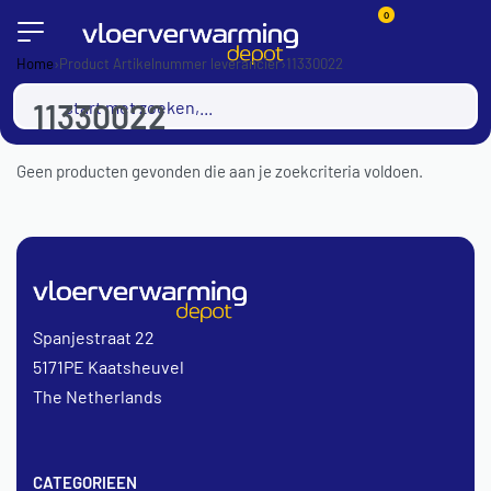
0
Home
›
Product Artikelnummer leverancier
›
11330022
11330022
Geen producten gevonden die aan je zoekcriteria voldoen.
Spanjestraat 22
5171PE Kaatsheuvel
The Netherlands
CATEGORIEEN