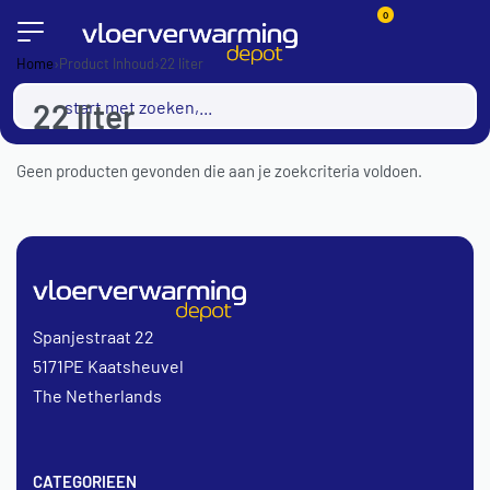
0
Home
›
Product Inhoud
›
22 liter
22 liter
Geen producten gevonden die aan je zoekcriteria voldoen.
Spanjestraat 22
5171PE Kaatsheuvel
The Netherlands
CATEGORIEEN