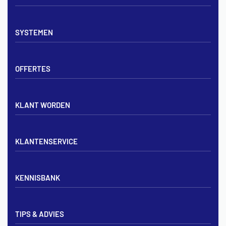
Vloerverwarming sets
SYSTEMEN
Verdelers
Vloerverwarmingsbuis
Tackerplaat systeem
Noppenplaten
OFFERTES
Noppenplaat systeem
Draadmatten
Draadstaal systeem
Tackerplaten
Tegen offerte aanvragen
KLANT WORDEN
Offerte voor vloerverwarming
Vloerverwarming aanleggen
Aanmelden particulier
Vloerverwarming Tilburg
KLANTENSERVICE
Aanmelden zakelijk
Contact opnemen
KENNISBANK
Zakelijk aanmelden
Mijn account
Vloerverwarming inregelen met flowmeters
Bezorgen & afhalen
TIPS & ADVIES
Vloerverwarming en radiatoren
Privacybeleid