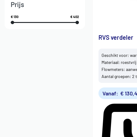
Prijs
€ 130
€ 402
RVS verdeler
Geschikt voor: w
Materiaal: roestvrij
Flowmeters: aanwe
Aantal groepen: 2 
Vanaf:
€
130,