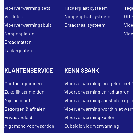
Vloerverwarming sets
Tackerplaat systeem
Teg
Verdelers
Noppenplaat systeem
Off
Vloerverwarmingsbuis
Draadstaal systeem
Vlo
Noppenplaten
Vlo
Draadmatten
Tackerplaten
KLANTENSERVICE
KENNISBANK
Contact opnemen
Vloerverwarming inregelen met 
Zakelijk aanmelden
Vloerverwarming en radiatoren
Mijn account
Vloerverwarming aansluiten op c
Bezorgen & afhalen
Vloerverwarming wordt niet war
Privacybeleid
Vloerverwarming koelen
Algemene voorwaarden
Subsidie vloerverwarming