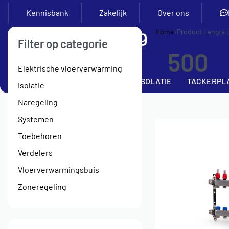
Kennisbank
Zakelijk
Over ons
Home
›
Product Lengte
Filter op categorie
500
Elektrische vloerverwarming
SETS
VERDELERS
BUIS
ISOLATIE
TACKERPL
Isolatie
Naregeling
Systemen
Toebehoren
Verdelers
Vloerverwarmingsbuis
Zoneregeling