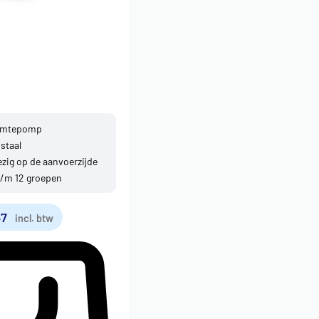
armtepomp
 staal
zig op de aanvoerzijde
t/m 12 groepen
47
incl. btw