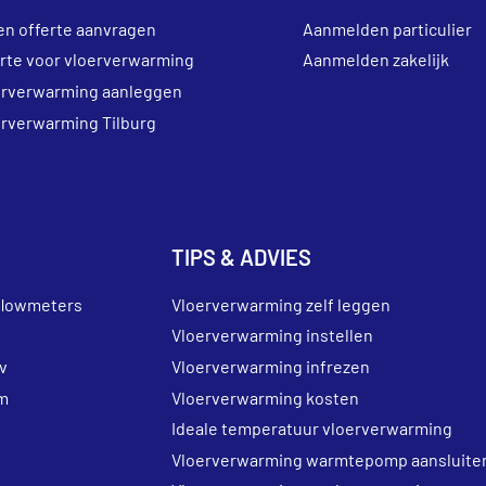
en offerte aanvragen
Aanmelden particulier
erte voor vloerverwarming
Aanmelden zakelijk
erverwarming aanleggen
erverwarming Tilburg
TIPS & ADVIES
flowmeters
Vloerverwarming zelf leggen
Vloerverwarming instellen
v
Vloerverwarming infrezen
m
Vloerverwarming kosten
Ideale temperatuur vloerverwarming
Vloerverwarming warmtepomp aansluite