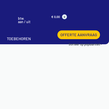
€
0,00
0
btw.
aan / uit
OFFERTE AANVRAAG
TOEBEHOREN
Sorteer op populariteit