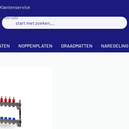
Klantenservice
 in mm
›
500
ATEN
NOPPENPLATEN
DRAADMATTEN
NAREGELING