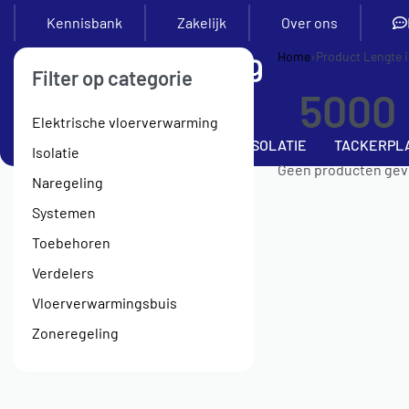
Kennisbank
Zakelijk
Over ons
Home
›
Product Lengte
Filter op categorie
5000
Elektrische vloerverwarming
SETS
VERDELERS
BUIS
ISOLATIE
TACKERPL
Isolatie
Geen producten gevo
Naregeling
Systemen
Toebehoren
Verdelers
Vloerverwarmingsbuis
Zoneregeling