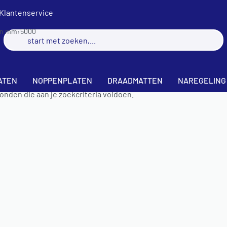
Klantenservice
 in mm
›
5000
ATEN
NOPPENPLATEN
DRAADMATTEN
NAREGELING
nden die aan je zoekcriteria voldoen.