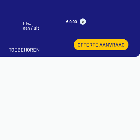
€
0,00
0
btw.
aan / uit
OFFERTE AANVRAAG
TOEBEHOREN