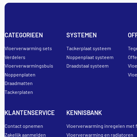
CATEGORIEEN
SYSTEMEN
OF
Vloerverwarming sets
Tackerplaat systeem
Teg
Verdelers
Noppenplaat systeem
Off
Vloerverwarmingsbuis
Draadstaal systeem
Vlo
Noppenplaten
Vlo
Draadmatten
Tackerplaten
KLANTENSERVICE
KENNISBANK
Contact opnemen
Vloerverwarming inregelen met 
Zakelijk aanmelden
Vloerverwarming en radiatoren