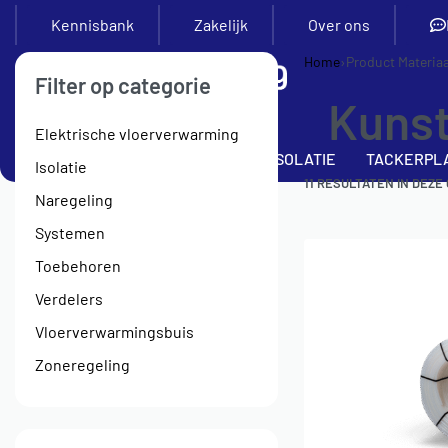
Kennisbank
Zakelijk
Over ons
Home
›
Product Materiaa
Filter op categorie
Kunst
Elektrische vloerverwarming
SETS
VERDELERS
BUIS
ISOLATIE
TACKERPL
Isolatie
11
RESULTATEN IN DEZE
Naregeling
Systemen
Toebehoren
Verdelers
Vloerverwarmingsbuis
Zoneregeling