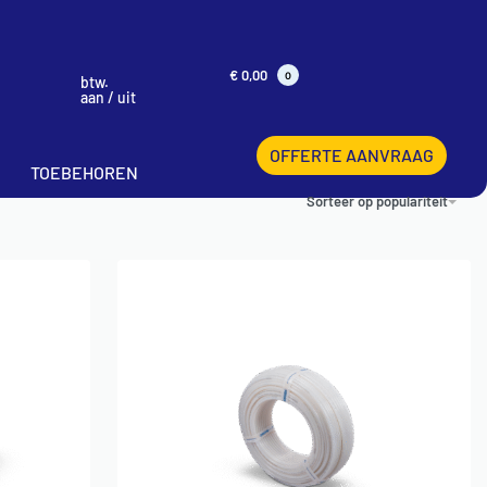
€
0,00
0
btw.
aan / uit
OFFERTE AANVRAAG
TOEBEHOREN
Sorteer op populariteit