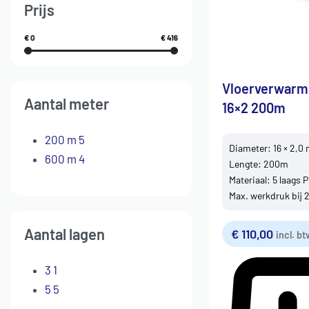
Prijs
€ 0
€ 416
Vloerverwarm
Aantal meter
16×2 200m
200 m
5
Diameter: 16 × 2,0
600 m
4
Lengte: 200m
Materiaal: 5 laags 
Max. werkdruk bij 2
Aantal lagen
€
110,00
incl. b
3
1
5
5