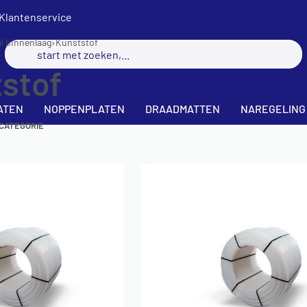
Klantenservice
l binnenlaag
›
Kunststof
stof
ATEN
NOPPENPLATEN
DRAADMATTEN
NAREGELING
 CATEGORIE