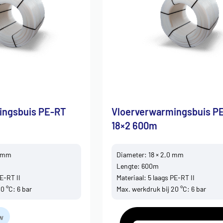
ingsbuis PE-RT
Vloerverwarmingsbuis P
18×2 600m
0 mm
Diameter: 18 × 2,0 mm
Lengte: 600m
PE-RT II
Materiaal: 5 laags PE-RT II
0 °C: 6 bar
Max. werkdruk bij 20 °C: 6 bar
tw