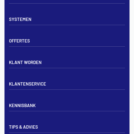
Vloerverwarming sets
SYSTEMEN
Verdelers
Vloerverwarmingsbuis
Tackerplaat systeem
Noppenplaten
OFFERTES
Noppenplaat systeem
Draadmatten
Draadstaal systeem
Tackerplaten
Tegen offerte aanvragen
KLANT WORDEN
Offerte voor vloerverwarming
Vloerverwarming aanleggen
Aanmelden particulier
Vloerverwarming Tilburg
KLANTENSERVICE
Aanmelden zakelijk
Contact opnemen
KENNISBANK
Zakelijk aanmelden
Mijn account
Vloerverwarming inregelen met flowmeters
Bezorgen & afhalen
TIPS & ADVIES
Vloerverwarming en radiatoren
Privacybeleid