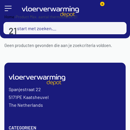
0
Home
›
Product Max. aantal thermostaten
›
21
21
Geen producten gevonden die aan je zoekcriteria voldoen.
Spanjestraat 22
5171PE Kaatsheuvel
The Netherlands
CATEGORIEEN