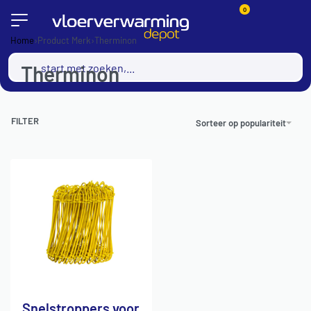
0
Home
›
Product Merk
›
Therminon
Therminon
FILTER
Sorteer op populariteit
Snelstroppers voor