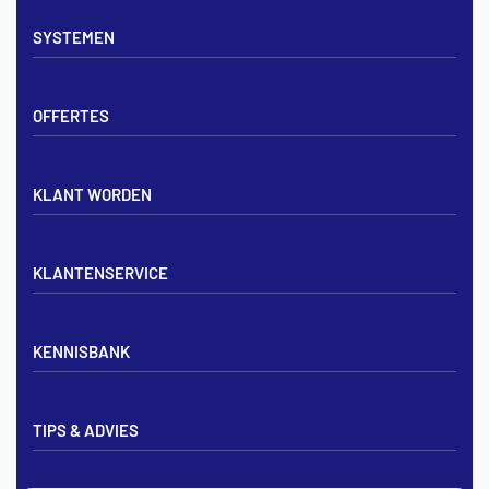
Vloerverwarming sets
SYSTEMEN
Verdelers
Vloerverwarmingsbuis
Tackerplaat systeem
Noppenplaten
OFFERTES
Noppenplaat systeem
Draadmatten
Draadstaal systeem
Tackerplaten
Tegen offerte aanvragen
KLANT WORDEN
Offerte voor vloerverwarming
Vloerverwarming aanleggen
Aanmelden particulier
Vloerverwarming Tilburg
KLANTENSERVICE
Aanmelden zakelijk
Contact opnemen
KENNISBANK
Zakelijk aanmelden
Mijn account
Vloerverwarming inregelen met flowmeters
Bezorgen & afhalen
TIPS & ADVIES
Vloerverwarming en radiatoren
Privacybeleid
Vloerverwarming aansluiten op cv
Algemene voorwaarden