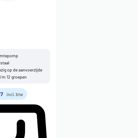
armtepomp
 staal
zig op de aanvoerzijde
t/m 12 groepen
47
incl. btw