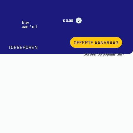
€
0,00
0
btw.
aan / uit
OFFERTE AANVRAAG
TOEBEHOREN
Sorteer op populariteit