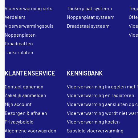
Vloerverwarming sets
Tackerplaat systeem
Teg
Verdelers
Noppenplaat systeem
Off
Vloerverwarmingsbuis
Draadstaal systeem
Vlo
Noppenplaten
Vlo
Draadmatten
Tackerplaten
KLANTENSERVICE
KENNISBANK
Contact opnemen
Vloerverwarming inregelen met 
Zakelijk aanmelden
Vloerverwarming en radiatoren
Mijn account
Vloerverwarming aansluiten op c
Bezorgen & afhalen
Vloerverwarming wordt niet war
Privacybeleid
Vloerverwarming koelen
Algemene voorwaarden
Subsidie vloerverwarming