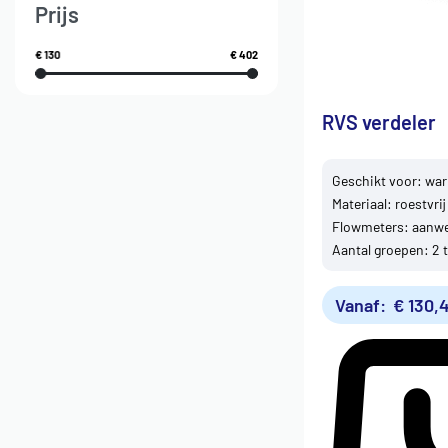
Prijs
€ 130
€ 402
RVS verdeler
Geschikt voor: w
Materiaal: roestvrij
Flowmeters: aanwe
Aantal groepen: 2 
Vanaf:
€
130,