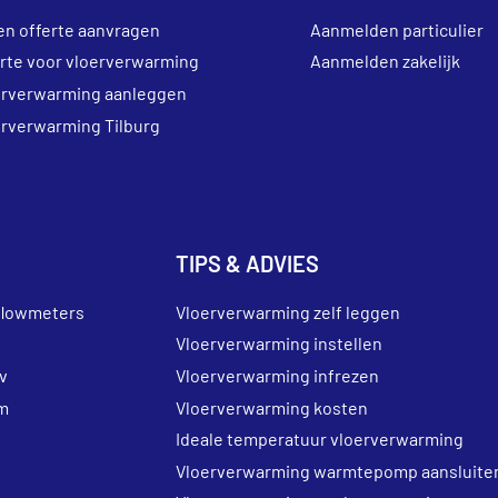
en offerte aanvragen
Aanmelden particulier
erte voor vloerverwarming
Aanmelden zakelijk
erverwarming aanleggen
erverwarming Tilburg
TIPS & ADVIES
flowmeters
Vloerverwarming zelf leggen
Vloerverwarming instellen
v
Vloerverwarming infrezen
m
Vloerverwarming kosten
Ideale temperatuur vloerverwarming
Vloerverwarming warmtepomp aansluite