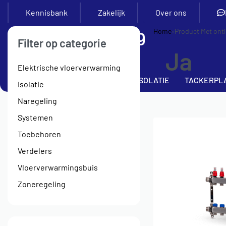
Kennisbank
Zakelijk
Over ons
Home
›
Product Met ont
Filter op categorie
Ja
Elektrische vloerverwarming
SETS
VERDELERS
BUIS
ISOLATIE
TACKERPL
Isolatie
Naregeling
Systemen
Toebehoren
Verdelers
Vloerverwarmingsbuis
Zoneregeling