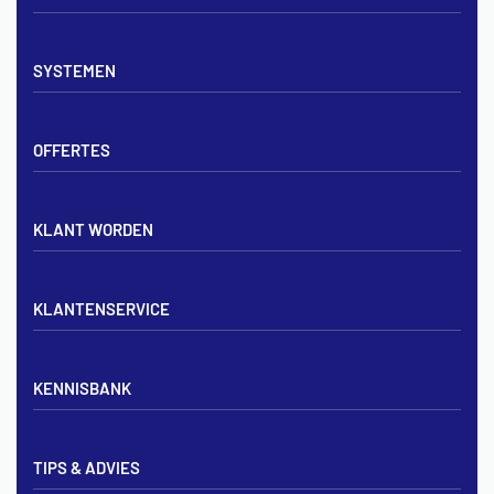
Vloerverwarming sets
SYSTEMEN
Verdelers
Vloerverwarmingsbuis
Tackerplaat systeem
Noppenplaten
OFFERTES
Noppenplaat systeem
Draadmatten
Draadstaal systeem
Tackerplaten
Tegen offerte aanvragen
KLANT WORDEN
Offerte voor vloerverwarming
Vloerverwarming aanleggen
Aanmelden particulier
Vloerverwarming Tilburg
KLANTENSERVICE
Aanmelden zakelijk
Contact opnemen
KENNISBANK
Zakelijk aanmelden
Mijn account
Vloerverwarming inregelen met flowmeters
Bezorgen & afhalen
TIPS & ADVIES
Vloerverwarming en radiatoren
Privacybeleid