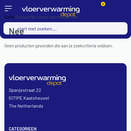
0
Home
›
Product Met ruimte thermostaat
›
Nee
Nee
Geen producten gevonden die aan je zoekcriteria voldoen.
Spanjestraat 22
5171PE Kaatsheuvel
The Netherlands
CATEGORIEEN