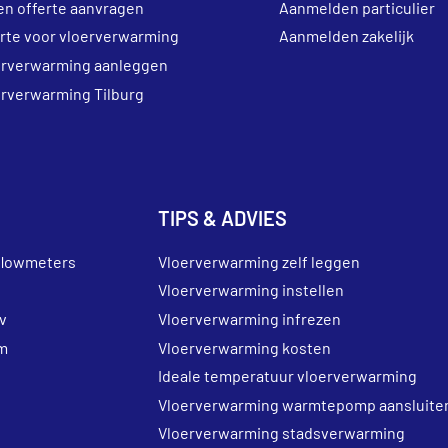
en offerte aanvragen
Aanmelden particulier
erte voor vloerverwarming
Aanmelden zakelijk
erverwarming aanleggen
erverwarming Tilburg
TIPS & ADVIES
flowmeters
Vloerverwarming zelf leggen
Vloerverwarming instellen
v
Vloerverwarming infrezen
m
Vloerverwarming kosten
Ideale temperatuur vloerverwarming
Vloerverwarming warmtepomp aansluite
Vloerverwarming stadsverwarming