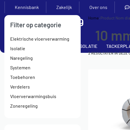
Kennisbank
Zakelijk
Over ons
Home
›
Product Nom di
Filter op categorie
10 m
Elektrische vloerverwarming
SETS
VERDELERS
BUIS
ISOLATIE
TACKERPL
Isolatie
2
RESULTATEN IN DEZE 
Naregeling
Systemen
Toebehoren
Verdelers
Vloerverwarmingsbuis
Zoneregeling