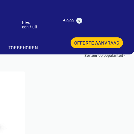
€
0,00
0
btw.
aan / uit
OFFERTE AANVRAAG
TOEBEHOREN
Sorteer op populariteit