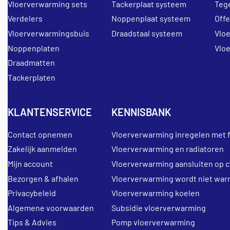
Vloerverwarming sets
Tackerplaat systeem
Teg
Verdelers
Noppenplaat systeem
Off
Vloerverwarmingsbuis
Draadstaal systeem
Vlo
Noppenplaten
Vlo
Draadmatten
Tackerplaten
KLANTENSERVICE
KENNISBANK
Contact opnemen
Vloerverwarming inregelen met 
Zakelijk aanmelden
Vloerverwarming en radiatoren
Mijn account
Vloerverwarming aansluiten op c
Bezorgen & afhalen
Vloerverwarming wordt niet war
Privacybeleid
Vloerverwarming koelen
Algemene voorwaarden
Subsidie vloerverwarming
Tips & Advies
Pomp vloerverwarming