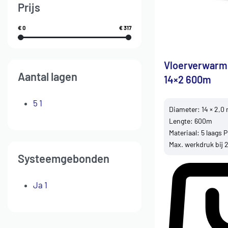
Prijs
€ 0
€ 317
Vloerverwarm
Aantal lagen
14×2 600m
5
1
Diameter: 14 × 2,
Lengte: 600m
Materiaal: 5 laags 
Max. werkdruk bij 2
Systeemgebonden
Ja
1