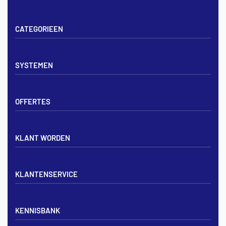
CATEGORIEEN
Vloerverwarming sets
SYSTEMEN
Verdelers
Vloerverwarmingsbuis
Tackerplaat systeem
Noppenplaten
OFFERTES
Noppenplaat systeem
Draadmatten
Draadstaal systeem
Tackerplaten
Tegen offerte aanvragen
KLANT WORDEN
Offerte voor vloerverwarming
Vloerverwarming aanleggen
Aanmelden particulier
Vloerverwarming Tilburg
KLANTENSERVICE
Aanmelden zakelijk
Contact opnemen
KENNISBANK
Zakelijk aanmelden