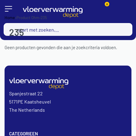
0
Home
›
Product Ohm
›
235
235
Geen producten gevonden die aan je zoekcriteria voldoen.
Spanjestraat 22
5171PE Kaatsheuvel
The Netherlands
CATEGORIEEN