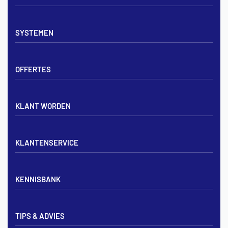
Vloerverwarming sets
SYSTEMEN
Verdelers
Vloerverwarmingsbuis
Tackerplaat systeem
Noppenplaten
OFFERTES
Noppenplaat systeem
Draadmatten
Draadstaal systeem
Tackerplaten
Tegen offerte aanvragen
KLANT WORDEN
Offerte voor vloerverwarming
Vloerverwarming aanleggen
Aanmelden particulier
Vloerverwarming Tilburg
KLANTENSERVICE
Aanmelden zakelijk
Contact opnemen
KENNISBANK
Zakelijk aanmelden
Mijn account
Vloerverwarming inregelen met flowmeters
Bezorgen & afhalen
TIPS & ADVIES
Vloerverwarming en radiatoren
Privacybeleid