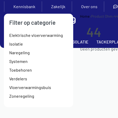
Kennisbank
Zakelijk
Over ons
Home
›
Product Ohm
›
4
Filter op categorie
44
Elektrische vloerverwarming
SETS
VERDELERS
BUIS
ISOLATIE
TACKERPL
Isolatie
Geen producten gevo
Naregeling
Systemen
Toebehoren
Verdelers
Vloerverwarmingsbuis
Zoneregeling