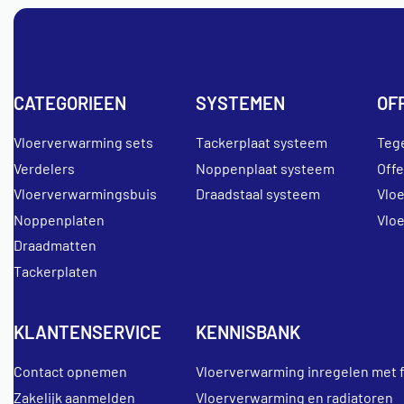
CATEGORIEEN
SYSTEMEN
OF
Vloerverwarming sets
Tackerplaat systeem
Teg
Verdelers
Noppenplaat systeem
Off
Vloerverwarmingsbuis
Draadstaal systeem
Vlo
Noppenplaten
Vlo
Draadmatten
Tackerplaten
KLANTENSERVICE
KENNISBANK
Contact opnemen
Vloerverwarming inregelen met 
Zakelijk aanmelden
Vloerverwarming en radiatoren