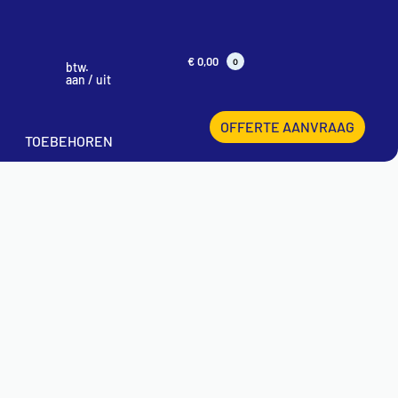
€
0,00
0
btw.
aan / uit
OFFERTE AANVRAAG
TOEBEHOREN