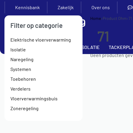
Kennisbank
Zakelijk
Over ons
Home
›
Product Ohm
›
71
Filter op categorie
71
Elektrische vloerverwarming
SETS
VERDELERS
BUIS
ISOLATIE
TACKERPL
Isolatie
Geen producten gevo
Naregeling
Systemen
Toebehoren
Verdelers
Vloerverwarmingsbuis
Zoneregeling