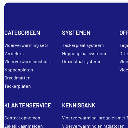
CATEGORIEEN
SYSTEMEN
OF
Vloerverwarming sets
Tackerplaat systeem
Teg
Verdelers
Noppenplaat systeem
Off
Vloerverwarmingsbuis
Draadstaal systeem
Vlo
Noppenplaten
Vlo
Draadmatten
Tackerplaten
KLANTENSERVICE
KENNISBANK
Contact opnemen
Vloerverwarming inregelen met 
Zakelijk aanmelden
Vloerverwarming en radiatoren