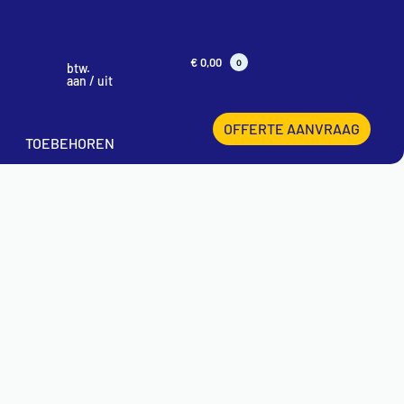
€
0,00
0
btw.
aan / uit
OFFERTE AANVRAAG
TOEBEHOREN