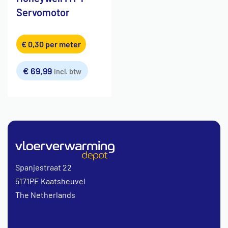
Servomotor
€
0,30
per meter
€
69,99
incl. btw
Spanjestraat 22
5171PE Kaatsheuvel
The Netherlands