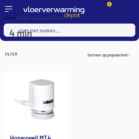
0
Home
›
Product Openingstijd
›
4 min
4 min
FILTER
Sorteer op populariteit
Honeywell MT4