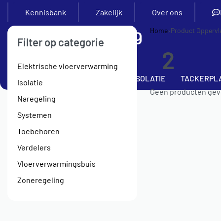
Kennisbank
Zakelijk
Over ons
Home
›
Product Oppervl
Filter op categorie
2
Elektrische vloerverwarming
SETS
VERDELERS
BUIS
ISOLATIE
TACKERPL
Isolatie
Geen producten gevo
Naregeling
Systemen
Toebehoren
Verdelers
Vloerverwarmingsbuis
Zoneregeling