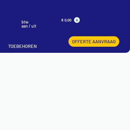
€
0,00
0
btw.
aan / uit
OFFERTE AANVRAAG
TOEBEHOREN