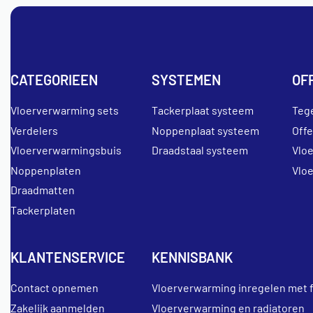
CATEGORIEEN
SYSTEMEN
OF
Vloerverwarming sets
Tackerplaat systeem
Teg
Verdelers
Noppenplaat systeem
Off
Vloerverwarmingsbuis
Draadstaal systeem
Vlo
Noppenplaten
Vlo
Draadmatten
Tackerplaten
KLANTENSERVICE
KENNISBANK
Contact opnemen
Vloerverwarming inregelen met 
Zakelijk aanmelden
Vloerverwarming en radiatoren