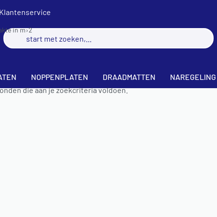
Klantenservice
akte in m
›
2
ATEN
NOPPENPLATEN
DRAADMATTEN
NAREGELING
nden die aan je zoekcriteria voldoen.