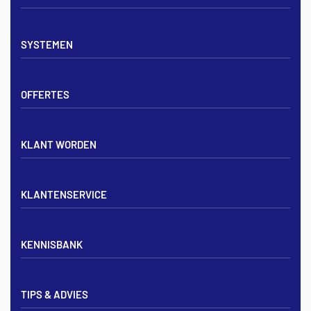
Vloerverwarming sets
SYSTEMEN
Verdelers
Vloerverwarmingsbuis
Tackerplaat systeem
Noppenplaten
OFFERTES
Noppenplaat systeem
Draadmatten
Draadstaal systeem
Tackerplaten
Tegen offerte aanvragen
KLANT WORDEN
Offerte voor vloerverwarming
Vloerverwarming aanleggen
Aanmelden particulier
Vloerverwarming Tilburg
KLANTENSERVICE
Aanmelden zakelijk
Contact opnemen
KENNISBANK
Zakelijk aanmelden
Mijn account
Vloerverwarming inregelen met flowmeters
Bezorgen & afhalen
TIPS & ADVIES
Vloerverwarming en radiatoren
Privacybeleid