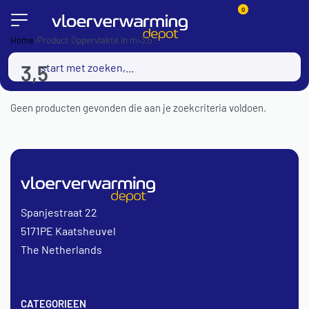
0
Home
›
Product Oppervlakte in m
›
3,5
3,5
Geen producten gevonden die aan je zoekcriteria voldoen.
Spanjestraat 22
5171PE Kaatsheuvel
The Netherlands
CATEGORIEEN