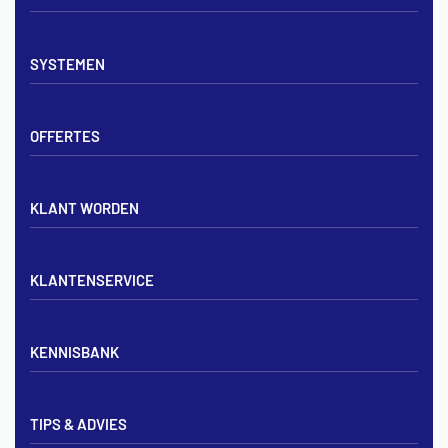
Vloerverwarming sets
SYSTEMEN
Verdelers
Vloerverwarmingsbuis
Tackerplaat systeem
Noppenplaten
OFFERTES
Noppenplaat systeem
Draadmatten
Draadstaal systeem
Tackerplaten
Tegen offerte aanvragen
KLANT WORDEN
Offerte voor vloerverwarming
Vloerverwarming aanleggen
Aanmelden particulier
Vloerverwarming Tilburg
KLANTENSERVICE
Aanmelden zakelijk
Contact opnemen
KENNISBANK
Zakelijk aanmelden
Mijn account
Vloerverwarming inregelen met flowmeters
Bezorgen & afhalen
TIPS & ADVIES
Vloerverwarming en radiatoren
Privacybeleid