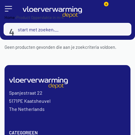
0
Home
›
Product Oppervlakte in m
›
4
4
Geen producten gevonden die aan je zoekcriteria voldoen.
Spanjestraat 22
5171PE Kaatsheuvel
The Netherlands
CATEGORIEEN