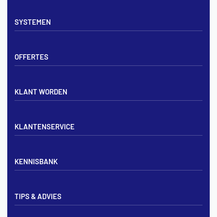
Vloerverwarming sets
SYSTEMEN
Verdelers
Vloerverwarmingsbuis
Tackerplaat systeem
Noppenplaten
OFFERTES
Noppenplaat systeem
Draadmatten
Draadstaal systeem
Tackerplaten
Tegen offerte aanvragen
KLANT WORDEN
Offerte voor vloerverwarming
Vloerverwarming aanleggen
Aanmelden particulier
Vloerverwarming Tilburg
KLANTENSERVICE
Aanmelden zakelijk
Contact opnemen
KENNISBANK
Zakelijk aanmelden
Mijn account
Vloerverwarming inregelen met flowmeters
Bezorgen & afhalen
TIPS & ADVIES
Vloerverwarming en radiatoren
Privacybeleid
Vloerverwarming aansluiten op cv