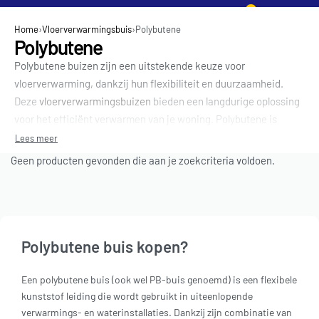
0
Home
›
Vloerverwarmingsbuis
›
Polybutene
Polybutene
Polybutene buizen zijn een uitstekende keuze voor
vloerverwarming, dankzij hun flexibiliteit en duurzaamheid.
Deze
vloerverwarmingsbuizen
bieden een langdurige oplossing
voor het efficiënt verwarmen van je woning. Polybutene is
bestand tegen hoge temperaturen en druk, wat het een
betrouwbare optie maakt voor je vloerverwarmingssysteem. In
Geen producten gevonden die aan je zoekcriteria voldoen.
ons assortiment vind je verschillende maten en lengtes, perfect
voor elke installatiebehoefte. Ontdek de voordelen van
polybutene buizen en bestel vandaag nog voor een betrouwbare
vloerverwarming.
Polybutene buis kopen?
Een polybutene buis (ook wel PB-buis genoemd) is een flexibele
kunststof leiding die wordt gebruikt in uiteenlopende
verwarmings- en waterinstallaties. Dankzij zijn combinatie van