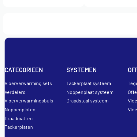
CATEGORIEEN
SYSTEMEN
OF
Vloerverwarming sets
Tackerplaat systeem
Teg
Verdelers
Noppenplaat systeem
Off
Vloerverwarmingsbuis
Draadstaal systeem
Vlo
Noppenplaten
Vlo
Draadmatten
Tackerplaten