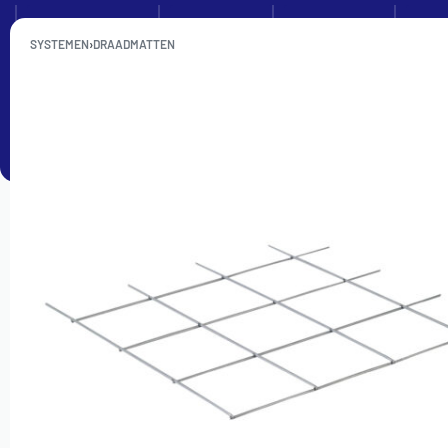
Kennisbank
Zakelijk
Over ons
SYSTEMEN
›
DRAADMATTEN
SETS
VERDELERS
BUIS
ISOLATIE
TACKERPL