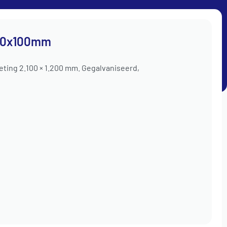
€
0,00
0
100x100mm
btw.
aan / uit
ting 2.100 × 1.200 mm. Gegalvaniseerd,
OFFERTE AANVRAAG
TOEBEHOREN