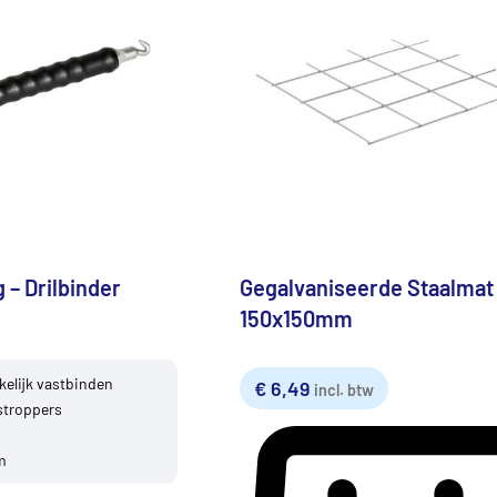
 – Drilbinder
Gegalvaniseerde Staalmat
150x150mm
elijk vastbinden
€
6,49
incl. btw
stroppers
m