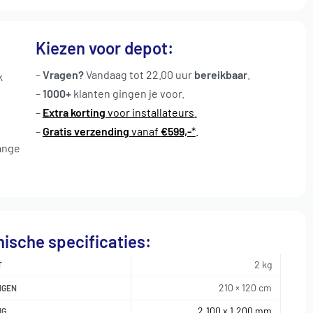
Kiezen voor depot:
–
Vragen?
Vandaag tot 22.00 uur
bereikbaar
.
k
–
1000+
klanten gingen je voor
.
–
Extra korting
voor installateurs
.
–
Gratis verzending
vanaf
€599,-
*
.
ange
ische specificaties:
2 kg
T
210 × 120 cm
NGEN
2.100 x 1.200 mm
NG