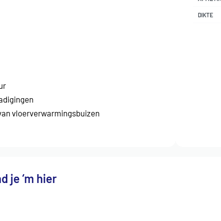
DIKTE
ur
hadigingen
 van
vloerverwarmingsbuizen
d je ‘m hier