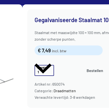
Klantenservice
Gegalvaniseerde Staalmat 
Staalmat met maaswijdte 100 × 100 mm, afme
ATEN
NOPPENPLATEN
DRAADMATTEN
NAREGELING
zonder scherpe punten.
€
7,49
incl. btw
EENHEID
Bestellen
Artikel nr:
650074
Categorie:
Draadmatten
Verwachte levertijd: 3-8 werkdagen