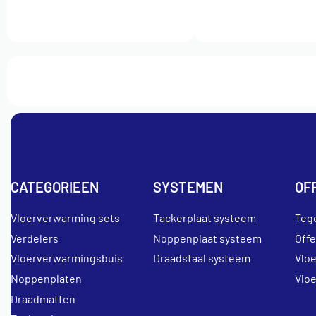
CATEGORIEEN
SYSTEMEN
OF
Vloerverwarming sets
Tackerplaat systeem
Teg
Verdelers
Noppenplaat systeem
Off
Vloerverwarmingsbuis
Draadstaal systeem
Vlo
Noppenplaten
Vlo
Draadmatten