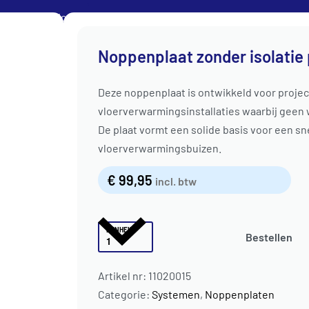
Klantenservice
Noppenplaat zonder isolatie
Deze noppenplaat is ontwikkeld voor projec
ATEN
NOPPENPLATEN
DRAADMATTEN
NAREGELING
vloerverwarmingsinstallaties waarbij geen w
De plaat vormt een solide basis voor een s
vloerverwarmingsbuizen.
€
99,95
incl. btw
EENHEID
Bestellen
Artikel nr:
11020015
Categorie:
Systemen
,
Noppenplaten