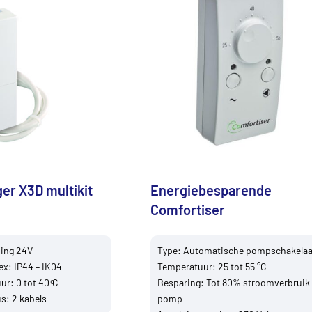
er X3D multikit
Energiebesparende
Comfortiser
ing 24V
Type: Automatische pompschakelaa
x: IP44 – IK04
Temperatuur: 25 tot 55 °C
r: 0 tot 40 ͦC
Besparing: Tot 80% stroomverbruik
s: 2 kabels
pomp