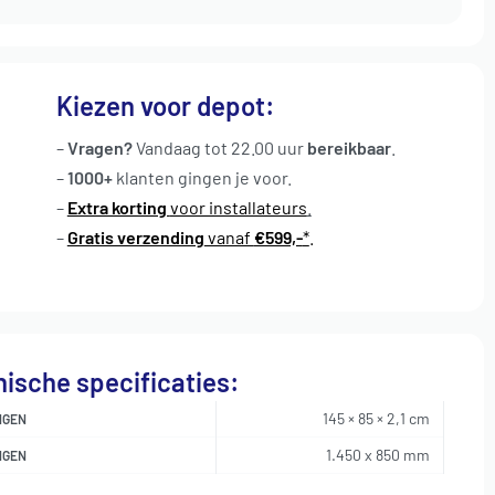
Kiezen voor depot:
–
Vragen?
Vandaag tot 22.00 uur
bereikbaar
.
–
1000+
klanten gingen je voor
.
–
Extra korting
voor installateurs
.
–
Gratis verzending
vanaf
€599,-
*
.
ische specificaties:
145 × 85 × 2,1 cm
NGEN
1.450 x 850 mm
NGEN