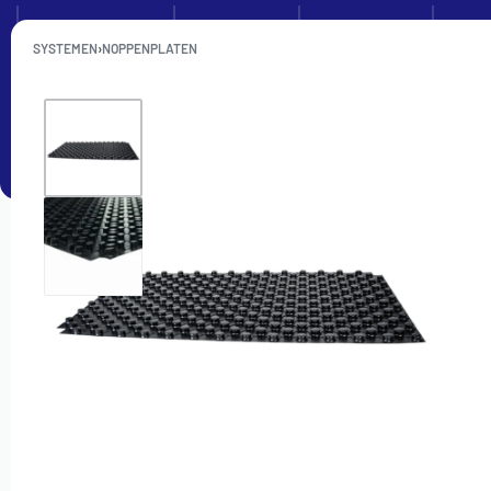
Kennisbank
Zakelijk
Over ons
SYSTEMEN
›
NOPPENPLATEN
SETS
VERDELERS
BUIS
ISOLATIE
TACKERPL