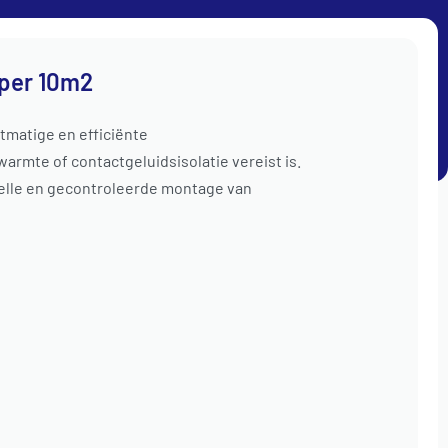
€
0,00
0
 per 10m2
btw.
aan / uit
tmatige en efficiënte
OFFERTE AANVRAAG
TOEBEHOREN
armte of contactgeluidsisolatie vereist is.
nelle en gecontroleerde montage van