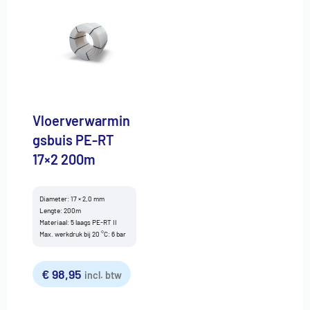
Vloerverwarmin
gsbuis PE-RT
17×2 200m
Diameter: 17 × 2,0 mm
Lengte: 200m
Materiaal: 5 laags PE-RT II
Max. werkdruk bij 20 °C: 6 bar
€
98,95
incl. btw