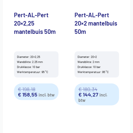
Pert-AL-Pert
Pert-AL-Pert
20×2,25
20×2 mantelbuis
mantelbuis 50m
50m
Diameter: 20×2,25
Diameter: 20×2
Wanddikte: 2.25 mm
Wanddikte: 2 mm
Drukklasse: 10 bar
Drukklasse: 10 bar
Werktemperatuur: 95 °C
Werktemperatuur: 95 °C
€
198,18
€
180,34
€
158,55
€
144,27
incl. btw
incl.
btw