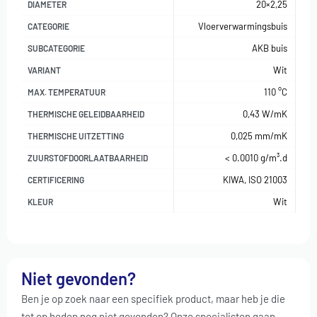
20×2,25
DIAMETER
Vloerverwarmingsbuis
CATEGORIE
AKB buis
SUBCATEGORIE
Wit
VARIANT
110 °C
MAX. TEMPERATUUR
0,43 W/mK
THERMISCHE GELEIDBAARHEID
0,025 mm/mK
THERMISCHE UITZETTING
< 0.0010 g/m³.d
ZUURSTOFDOORLAATBAARHEID
KIWA, ISO 21003
CERTIFICERING
Wit
KLEUR
Niet gevonden?
Ben je op zoek naar een specifiek product, maar heb je die
tot op heden nog niet gevonden? Onze specialisten gaan