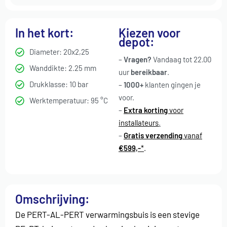
In het kort:
Kiezen voor
depot:
Diameter: 20x2,25
–
Vragen?
Vandaag tot 22.00
Wanddikte: 2.25 mm
uur
bereikbaar
.
Drukklasse: 10 bar
–
1000+
klanten gingen je
voor
.
Werktemperatuur: 95 °C
–
Extra korting
voor
installateurs
.
–
Gratis verzending
vanaf
€599,-
*
.
Omschrijving:
De PERT-AL-PERT verwarmingsbuis is een stevige