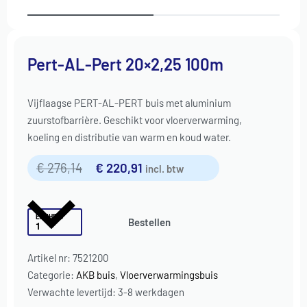
Pert-AL-Pert 20×2,25 100m
Vijflaagse PERT-AL-PERT buis met aluminium
zuurstofbarrière. Geschikt voor vloerverwarming,
koeling en distributie van warm en koud water.
€
276,14
€
220,91
incl. btw
EENHEID
Bestellen
Artikel nr:
7521200
Categorie:
AKB buis
,
Vloerverwarmingsbuis
Verwachte levertijd: 3-8 werkdagen