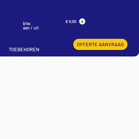
€
0,00
0
btw.
aan / uit
OFFERTE AANVRAAG
TOEBEHOREN