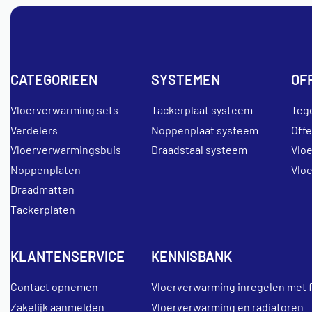
CATEGORIEEN
SYSTEMEN
OF
Vloerverwarming sets
Tackerplaat systeem
Teg
Verdelers
Noppenplaat systeem
Off
Vloerverwarmingsbuis
Draadstaal systeem
Vlo
Noppenplaten
Vlo
Draadmatten
Tackerplaten
KLANTENSERVICE
KENNISBANK
Contact opnemen
Vloerverwarming inregelen met 
Zakelijk aanmelden
Vloerverwarming en radiatoren