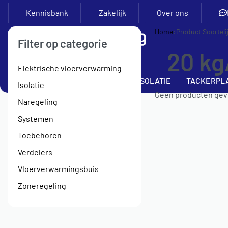
Kennisbank
Zakelijk
Over ons
Home
›
Product Soorteli
Filter op categorie
20 kg
Elektrische vloerverwarming
SETS
VERDELERS
BUIS
ISOLATIE
TACKERPL
Isolatie
Geen producten gevo
Naregeling
Systemen
Toebehoren
Verdelers
Vloerverwarmingsbuis
Zoneregeling