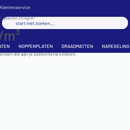
Klantenservice
jk gewicht
›
20 kg/m³
/m³
ATEN
NOPPENPLATEN
DRAADMATTEN
NAREGELING
nden die aan je zoekcriteria voldoen.