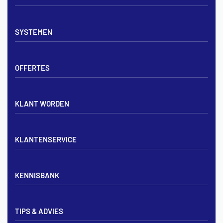
Vloerverwarming sets
SYSTEMEN
Verdelers
Vloerverwarmingsbuis
Tackerplaat systeem
Noppenplaten
OFFERTES
Noppenplaat systeem
Draadmatten
Draadstaal systeem
Tackerplaten
Tegen offerte aanvragen
KLANT WORDEN
Offerte voor vloerverwarming
Vloerverwarming aanleggen
Aanmelden particulier
Vloerverwarming Tilburg
KLANTENSERVICE
Aanmelden zakelijk
Contact opnemen
KENNISBANK
Zakelijk aanmelden
Mijn account
Vloerverwarming inregelen met flowmeters
Bezorgen & afhalen
TIPS & ADVIES
Vloerverwarming en radiatoren
Privacybeleid