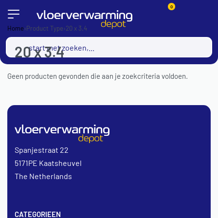
0
Home
›
Product Type
›
20 x 3.4
20 x 3.4
Geen producten gevonden die aan je zoekcriteria voldoen.
Spanjestraat 22
5171PE Kaatsheuvel
The Netherlands
CATEGORIEEN