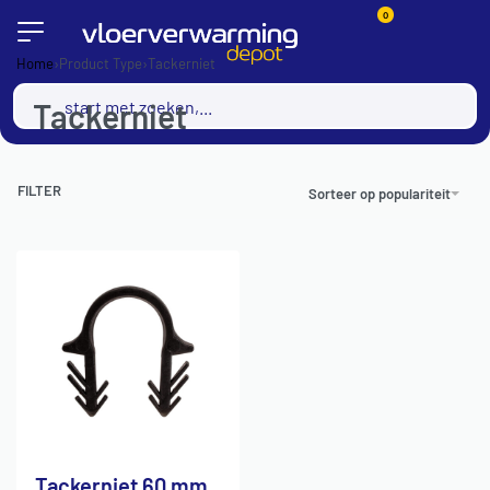
0
Home
›
Product Type
›
Tackerniet
Tackerniet
FILTER
Sorteer op populariteit
Tackerniet 60 mm