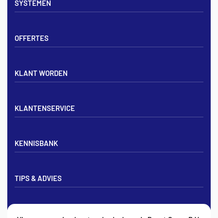
SYSTEMEN
Verdelers
Vloerverwarmingsbuis
Tackerplaat systeem
Noppenplaten
OFFERTES
Noppenplaat systeem
Draadmatten
Draadstaal systeem
Tackerplaten
Tegen offerte aanvragen
KLANT WORDEN
Offerte voor vloerverwarming
Vloerverwarming aanleggen
Aanmelden particulier
Vloerverwarming Tilburg
KLANTENSERVICE
Aanmelden zakelijk
Contact opnemen
KENNISBANK
Zakelijk aanmelden
Mijn account
Vloerverwarming inregelen met flowmeters
Bezorgen & afhalen
TIPS & ADVIES
Vloerverwarming en radiatoren
Privacybeleid
Vloerverwarming aansluiten op cv
Algemene voorwaarden
Vloerverwarming zelf leggen
Vloerverwarming wordt niet warm
Tips & Advies