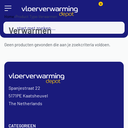
0
Home
›
Product Type
›
Verwarmen
Verwarmen
Geen producten gevonden die aan je zoekcriteria voldoen.
Spanjestraat 22
5171PE Kaatsheuvel
The Netherlands
CATEGORIEEN