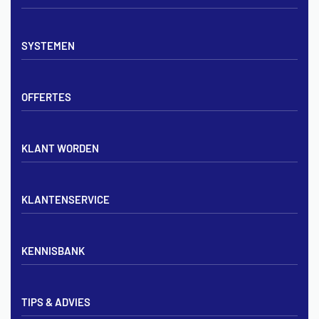
Vloerverwarming sets
SYSTEMEN
Verdelers
Vloerverwarmingsbuis
Tackerplaat systeem
Noppenplaten
OFFERTES
Noppenplaat systeem
Draadmatten
Draadstaal systeem
Tackerplaten
Tegen offerte aanvragen
KLANT WORDEN
Offerte voor vloerverwarming
Vloerverwarming aanleggen
Aanmelden particulier
Vloerverwarming Tilburg
KLANTENSERVICE
Aanmelden zakelijk
Contact opnemen
KENNISBANK
Zakelijk aanmelden
Mijn account
Vloerverwarming inregelen met flowmeters
Bezorgen & afhalen
TIPS & ADVIES
Vloerverwarming en radiatoren
Privacybeleid